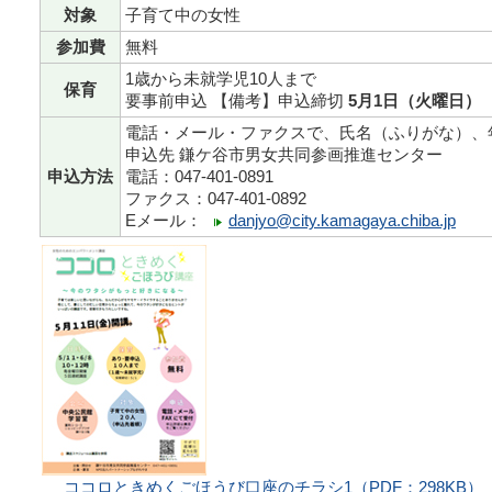
対象
子育て中の女性
参加費
無料
1歳から未就学児10人まで
保育
要事前申込 【備考】申込締切
5月1日（火曜日）
電話・メール・ファクスで、氏名（ふりがな）、
申込先 鎌ケ谷市男女共同参画推進センター
申込方法
電話：047-401-0891
ファクス：047-401-0892
Eメール：
danjyo@city.kamagaya.chiba.jp
ココロときめくごほうび口座のチラシ1
（PDF：298KB）