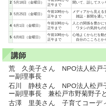
2
5月18日（金曜日）
聞いて、話してスッ
正午まで
午前10時から
メディアから見える
3
5月25日（金曜日）
正午まで
雑誌・新聞を通し
午前10時から
人との関係を豊かに
4
6月1日（金曜日）
正午まで
ワタシの気持ちの
午前10時から
心地よくからだを動
5
6月8日（金曜日）
正午まで
自分のこころとから
講師
荒 久美子さん NPO法人松戸
ー副理事長
石川 静枝さん NPO法人松戸
ー副理事長 兼松戸市野菊野子
古澤 里美さん 子育てコーディ