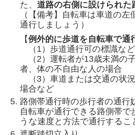
た、
道路の右側に設けられた
（【備考】自転車は車道の左
通行しましょう）
【
例外的に歩道を自転車で通
（1）歩道通行可の標識など
（2）運転者が13歳未満の子
者、体の不自由な人の場合
（3）車道または交通の状況
場合など
路側帯通行時の歩行者の通行
自転車が通行できる路側帯で
うな速度と方法で通行するこ
遮断踏切立入り