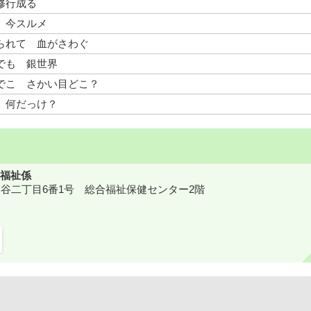
修行成る
 今スルメ
られて 血がさわぐ
でも 銀世界
でこ さかい目どこ？
 何だっけ？
福祉係
鎌ケ谷二丁目6番1号 総合福祉保健センター2階