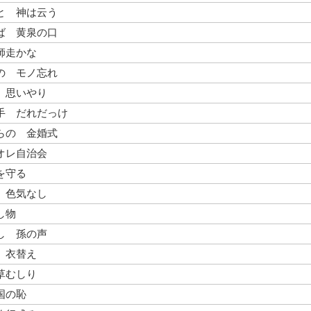
と 神は云う
ば 黄泉の口
師走かな
の モノ忘れ
 思いやり
手 だれだっけ
らの 金婚式
オレ自治会
を守る
 色気なし
し物
し 孫の声
 衣替え
草むしり
国の恥