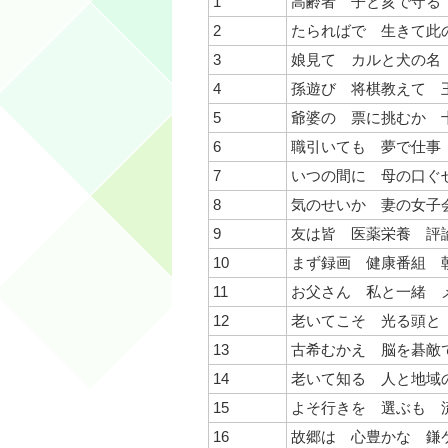
1
高齢者 子と亥で守る
2
たらればで 生きて此
3
娘見て カルと犬の名
4
孫遊び 将棋教えて 
5
爺婆の 票に挑むか 
6
職引いても 夢で仕事
7
いつの間に 母の口ぐ
8
気のせいか 妻の女子
9
友は皆 医薬栄養 評
10
まず録画 健康番組 
11
お父さん 私と一緒 
12
老いてこそ 光る頭と
13
古希むかえ 脳を碁敵
14
老いて知る 人と地域
15
よそ行きを 選ぶも 
16
故郷は 心豊かな 鎌