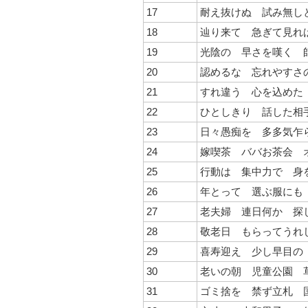
17
耐え抜けぬ 試み無し
18
辿り来て 急ぎて見れ
19
光陰の 早さを嘆く 
20
認めるな 忘れやすさ
21
すれ違う 心を込めた
22
ひとしきり 話した相
23
日々愚痴を 多多気乍
24
嫁喫茶 ババお茶会 
25
行動は 集中力で 身
26
年とって 選ぶ服にも
27
老夫婦 連日何か 探
28
敬老日 もらってうれ
29
喜寿迎え 少し早目の
30
老いの朝 児童公園 
31
ゴミ捨を 禁ず立札 