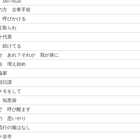
 戌の世話
の方 古希手前
 呼びかける
王取られ
十代票
 続けてる
せ あれ？それが 我が身に
会 増え始め
論家
朝日課
メモをして
 知恵袋
で 呼び醒ます
の 思いやり
流行の服はなし
ケ谷市