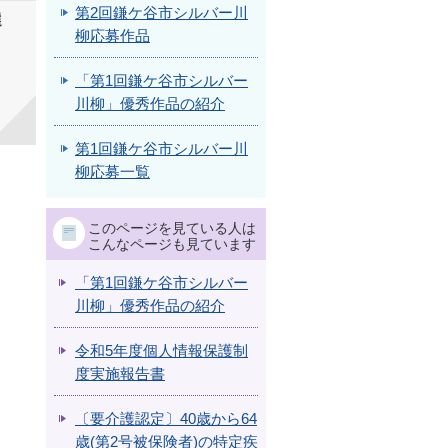
第2回鎌ケ谷市シルバー川
選
柳応募作品
「第1回鎌ケ谷市シルバー
川柳」優秀作品の紹介
第1回鎌ケ谷市シルバー川
柳応募一覧
このページを見ている人は
こんなページも見ています
「第1回鎌ケ谷市シルバー
川柳」優秀作品の紹介
令和5年度個人情報保護制
度実施報告書
〔要介護認定〕40歳から64
歳(第2号被保険者)の特定疾