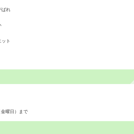
がばれ
い
エット
（金曜日）まで