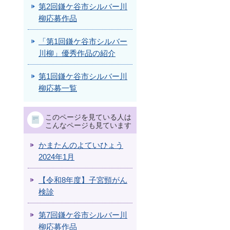
第2回鎌ケ谷市シルバー川
柳応募作品
「第1回鎌ケ谷市シルバー
川柳」優秀作品の紹介
第1回鎌ケ谷市シルバー川
柳応募一覧
このページを見ている人は
こんなページも見ています
かまたんのよていひょう
2024年1月
【令和8年度】子宮頸がん
検診
第7回鎌ケ谷市シルバー川
柳応募作品