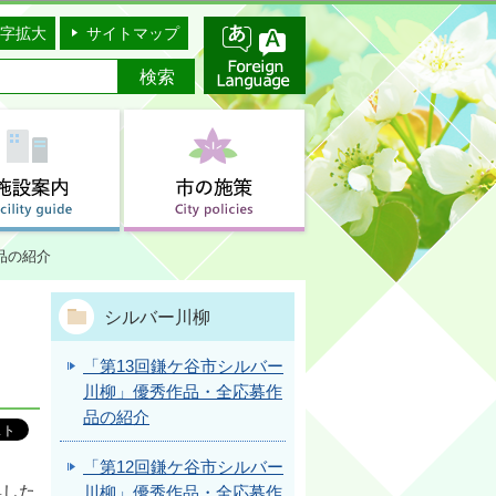
字拡大
サイトマップ
品の紹介
シルバー川柳
「第13回鎌ケ谷市シルバー
川柳」優秀作品・全応募作
品の紹介
「第12回鎌ケ谷市シルバー
集した
川柳」優秀作品・全応募作