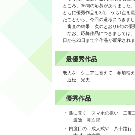
ところ、36句の応募がありました
ともに優秀作品を3点、うち1点を
たことから、今回の選考につきまし
審査の結果、次のとおり6句の優
なお、応募作品につきましては、市
日から29日まで全作品が展示され
最優秀作品
老人を シニアに替えて 参加増え
近松 光夫
優秀作品
孫に聞く スマホの扱い 二度
渡邊 剛次郎
四度目の 成人式や 八十路行