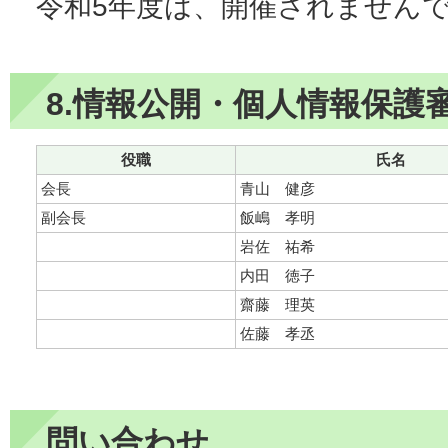
令和5年度は、開催されません
8.情報公開・個人情報保護
役職
氏名
会長
青山 健彦
副会長
飯嶋 孝明
岩佐 祐希
内田 徳子
齋藤 理英
佐藤 孝丞
問い合わせ