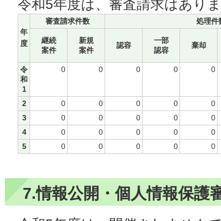
令和5年度は、審査請求はあり
審査請求件数
処理件
年
継続
新規
一部
度
認容
棄却
案件
案件
認容
令
0
0
0
0
0
和
1
2
0
0
0
0
0
3
0
0
0
0
0
4
0
0
0
0
0
5
0
0
0
0
0
7.情報公開・個人情報保護