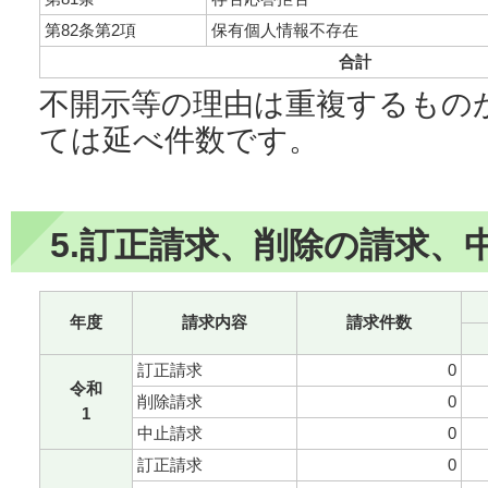
第82条第2項
保有個人情報不存在
合計
不開示等の理由は重複するもの
ては延べ件数です。
5.訂正請求、削除の請求、
年度
請求内容
請求件数
訂正請求
0
令和
削除請求
0
1
中止請求
0
訂正請求
0