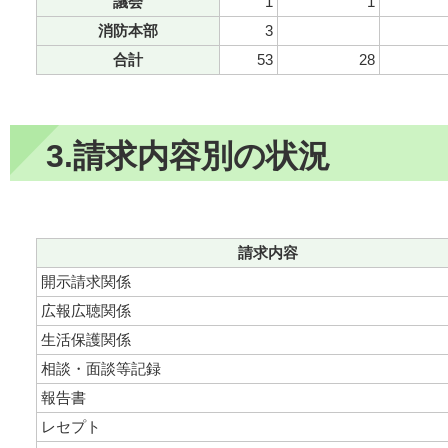
議会
1
1
消防本部
3
合計
53
28
3.請求内容別の状況
請求内容
開示請求関係
広報広聴関係
生活保護関係
相談・面談等記録
報告書
レセプト