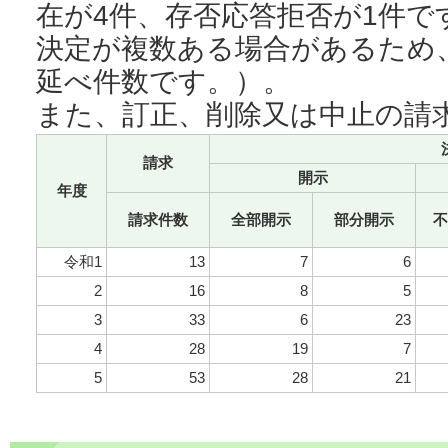
在が4件、存否応答拒否が1件で
決定が複数ある場合があるため
延べ件数です。）。
また、訂正、削除又は中止の請
請求
開示
年度
請求件数
全部開示
部分開示
不
令和1
13
7
6
2
16
8
5
3
33
6
23
4
28
19
7
5
53
28
21