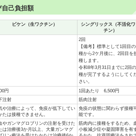
び自己負担額
ビケン（生ワクチン）
シングリックス（不活化ワ
チン）
回
2回
【備考】標準として1回目の
種から2ケ月後に、2回目を
種します。
令和8年3月31日までに2回
種が完了するようにしてく
さい。
500円
1回あたり 6,500円
下注射
筋肉注射
気や治療によって、免疫が低下してい
免疫の状態に関わらず接種
かたは接種できません。
能です。
血やガンマグロブリンの注射を受けた
筋肉内に接種をするため、
たは治療後3か月以上、大量ガンマグ
小板減少症や凝固障害を有
ブリン療法を受けたかたは治療後6か
るかた、抗凝固療法をされ