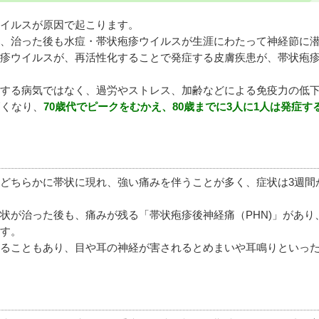
イルスが原因で起こります。
、治った後も水痘・帯状疱疹ウイルスが生涯にわたって神経節に
疹ウイルスが、再活性化することで発症する皮膚疾患が、帯状疱
する病気ではなく、過労やストレス、加齢などによる免疫力の低
高くなり、
70歳代でピークをむかえ、80歳までに3人に1人は発症す
どちらかに帯状に現れ、強い痛みを伴うことが多く、症状は3週間
状が治った後も、痛みが残る「帯状疱疹後神経痛（PHN)」があり
す。
ることもあり、目や耳の神経が害されるとめまいや耳鳴りといっ