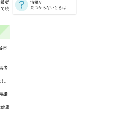
高齢者
情報が
見つからないときは
って続
谷市
害者
とに
再接
は健康