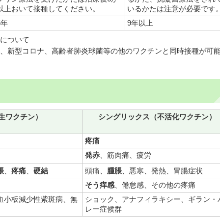
以上おいて接種してください。
いるかたは注意が必要です
5年
9年以上
について
、新型コロナ、高齢者肺炎球菌等の他のワクチンと同時接種が可
生ワクチン）
シングリックス（不活化ワクチン）
疼痛
発赤
、筋肉痛、疲労
脹
、
疼痛
、
硬結
頭痛、
腫脹
、悪寒、発熱、胃腸症状
そう痒感
、倦怠感、その他の疼痛
血小板減少性紫斑病、無
ショック、アナフィラキシー、ギラン・
レー症候群