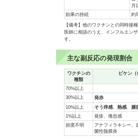
月
効果の持続
約
【備考】他のワクチンとの同時接種
医師に相談のうえ、インフルエンザ
す。
主な副反応の発現割合
ワクチンの
ビケン（
種類
70%以上
30%以上
発赤
10%以上
そう痒感
、
熱感
、
腫
1%以上
発疹、倦怠感
頻度不明
アナフィラキシー、
菌性髄膜炎