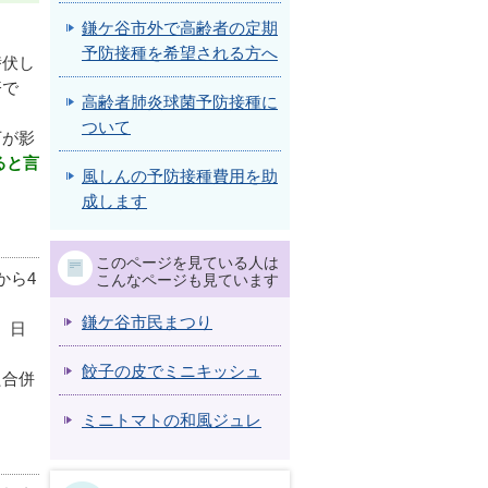
鎌ケ谷市外で高齢者の定期
予防接種を希望される方へ
潜伏し
疹で
高齢者肺炎球菌予防接種に
ついて
下が影
ると言
風しんの予防接種費用を助
成します
このページを見ている人は
から4
こんなページも見ています
鎌ケ谷市民まつり
、日
餃子の皮でミニキッシュ
た合併
ミニトマトの和風ジュレ