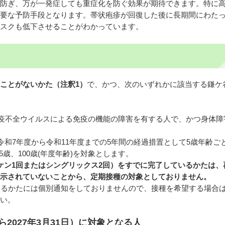
防ぎ、万が一発症しても重症化を防ぐ効果が期待できます。特に
要な予防手段となります。帯状疱疹が回復した後に長期間にわた
スクも低下させることがわかっています。
ことがないかた（注釈1）
で、かつ、次のいずれかに該当する鎌ケ
ト免疫不全ウイルスによる免疫の機能の障害を有する人で、かつ身体障
令和7年度から令和11年度までの5年間の経過措置として5歳年齢ご
、95歳、100歳(年度年齢)を対象とします。
ケン1回またはシングリックス2回）をすでに完了しているかたは、
示されていないことから、定期接種の対象としておりません。
するかたには個別通知をしておりませんので、接種を希望する場合
い。
から2027年3月31日）に対象となる人