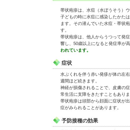
帯状疱疹は、水痘（水ぼうそう）ウ
子どもの時に水痘に感染したかたは
ます。その潜んでいた水痘・帯状疱
す。
帯状疱疹は、他人からうつって発症
響し、50歳以上になると発症率が
われています。
症状
水ぶくれを伴う赤い発疹が体の左右
週間ほど続きます。
神経が損傷されることで、皮膚の症
常生活に支障をきたすこともありま
帯状疱疹は頭部から顔面に症状が出
症がみられることがあります。
予防接種の効果