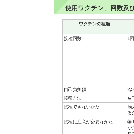
使用ワクチン、回数及
ワクチンの種類
接種回数
1
自己負担額
2,
接種方法
皮
接種できないかた
病
る
輸
接種に注意が必要なかた
か
ロ