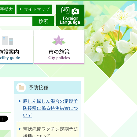
字拡大
サイトマップ
予防接種
麻しん風しん混合の定期予
防接種に係る特例措置につ
いて
帯状疱疹ワクチン定期予防
接種について