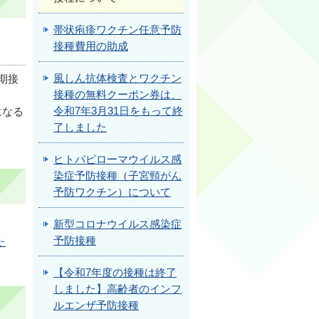
帯状疱疹ワクチン任意予防
接種費用の助成
風しん抗体検査とワクチン
期接
接種の無料クーポン券は、
令和7年3月31日をもって終
になる
了しました
ヒトパピローマウイルス感
染症予防接種（子宮頸がん
予防ワクチン）について
新型コロナウイルス感染症
予防接種
た
【令和7年度の接種は終了
しました】高齢者のインフ
ルエンザ予防接種