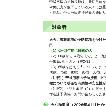
帯状疱疹の予防接種は、発症自体を
や免疫力が低下している人々には重
く痛み、帯状疱疹後神経痛の発症リ
対象者
過去に帯状疱疹の予防接種を受けた
民
（1）令和8年度に65歳の人
（2）60歳から64歳の人で、ヒ
手帳1級相当の人
（注釈2）
（3）65歳を超える人については、
70歳、75歳、80歳、85歳、90歳
（注釈1）帯状疱疹の予防接種（ビ
種について明確な有効性や安全性が
（注釈2）上記対象者（2）に該当
増進課予防係へお問い合わせくださ
令和8年度（2026年4月1日