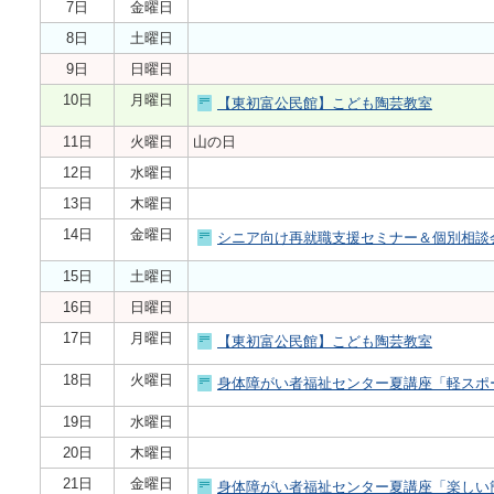
7日
金曜日
8日
土曜日
9日
日曜日
10日
月曜日
【東初富公民館】こども陶芸教室
11日
火曜日
山の日
12日
水曜日
13日
木曜日
14日
金曜日
シニア向け再就職支援セミナー＆個別相談会
15日
土曜日
16日
日曜日
17日
月曜日
【東初富公民館】こども陶芸教室
18日
火曜日
身体障がい者福祉センター夏講座「軽スポ
19日
水曜日
20日
木曜日
21日
金曜日
身体障がい者福祉センター夏講座「楽しい