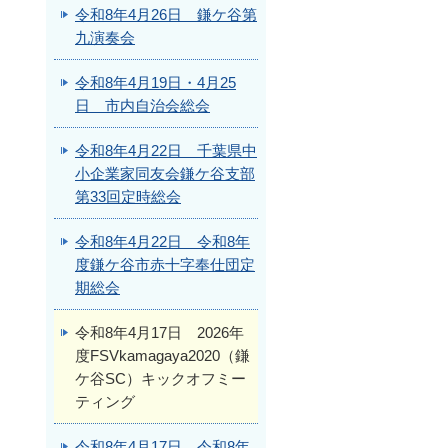
令和8年4月26日 鎌ケ谷第
九演奏会
令和8年4月19日・4月25
日 市内自治会総会
令和8年4月22日 千葉県中
小企業家同友会鎌ケ谷支部
第33回定時総会
令和8年4月22日 令和8年
度鎌ケ谷市赤十字奉仕団定
期総会
令和8年4月17日 2026年
度FSVkamagaya2020（鎌
ケ谷SC）キックオフミー
ティング
令和8年4月17日 令和8年