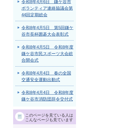
令和8年4月6日 鎌ケ谷市
ボランティア連絡協議会第
44回定期総会
令和8年4月5日 第5回鎌ケ
谷市長杯囲碁大会表彰式
令和8年4月5日 令和8年度
鎌ケ谷市民スポーツ大会総
合開会式
令和8年4月4日 春の全国
交通安全運動出動式
令和8年4月4日 令和8年度
鎌ケ谷市消防団辞令交付式
このページを見ている人は
こんなページも見ています