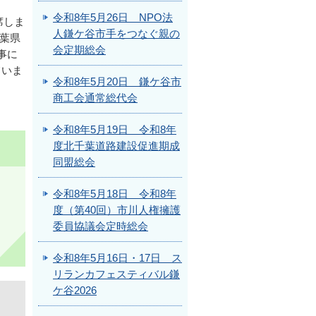
令和8年5月26日 NPO法
席しま
人鎌ケ谷市手をつなぐ親の
千葉県
会定期総会
事に
ていま
令和8年5月20日 鎌ケ谷市
商工会通常総代会
令和8年5月19日 令和8年
度北千葉道路建設促進期成
同盟総会
令和8年5月18日 令和8年
度（第40回）市川人権擁護
委員協議会定時総会
令和8年5月16日・17日 ス
リランカフェスティバル鎌
ケ谷2026