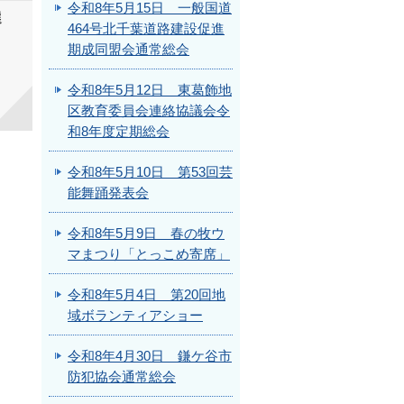
令和8年5月15日 一般国道
選
464号北千葉道路建設促進
期成同盟会通常総会
令和8年5月12日 東葛飾地
区教育委員会連絡協議会令
和8年度定期総会
令和8年5月10日 第53回芸
能舞踊発表会
令和8年5月9日 春の牧ウ
マまつり「とっこめ寄席」
令和8年5月4日 第20回地
域ボランティアショー
令和8年4月30日 鎌ケ谷市
防犯協会通常総会