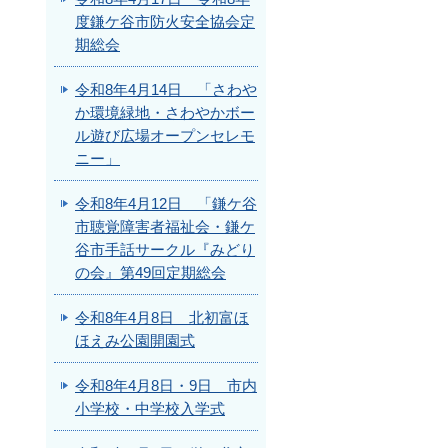
度鎌ケ谷市防火安全協会定
期総会
令和8年4月14日 「さわや
か環境緑地・さわやかボー
ル遊び広場オープンセレモ
ニー」
令和8年4月12日 「鎌ケ谷
市聴覚障害者福祉会・鎌ケ
谷市手話サークル『みどり
の会』第49回定期総会
令和8年4月8日 北初富ほ
ほえみ公園開園式
令和8年4月8日・9日 市内
小学校・中学校入学式