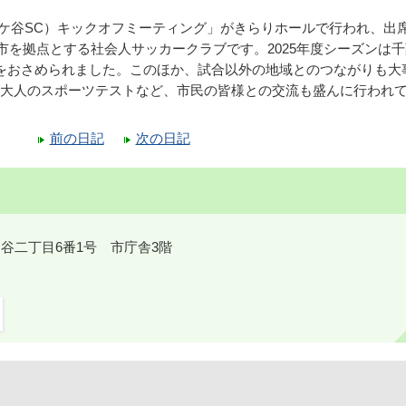
2020（鎌ケ谷SC）キックオフミーティング」がきらりホールで行われ、出
は鎌ケ谷市を拠点とする社会人サッカークラブです。2025年度シーズンは
をおさめられました。このほか、試合以外の地域とのつながりも大
大人のスポーツテストなど、市民の皆様との交流も盛んに行われ
前の日記
次の日記
鎌ケ谷二丁目6番1号 市庁舎3階