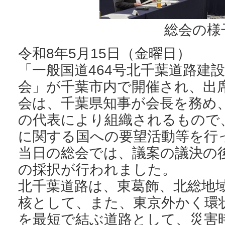
総会の様
令和8年5月15日（金曜日）
「一般国道464号北千葉道路建
会」が千葉市内で開催され、出
会は、千葉県知事が会長を務め
の代表により組織されるもので
に関する国への要望活動等を行
当日の総会では、議案の議決の
の採択が行われました。
北千葉道路は、東葛飾、北総地
核として、また、東京外かく環
を最短で結ぶ道路として、災害