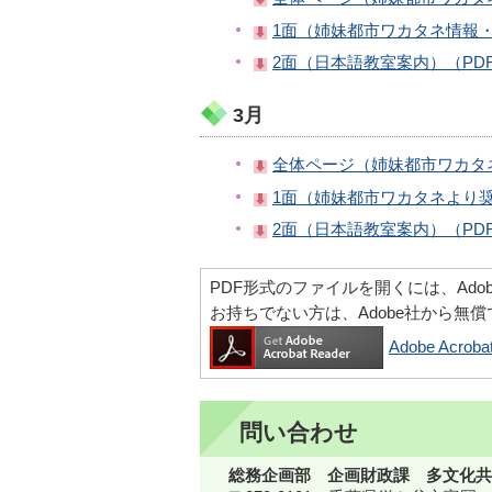
1面（姉妹都市ワカタネ情報・ウ
2面（日本語教室案内）（PDF
3月
全体ページ（姉妹都市ワカタネ
1面（姉妹都市ワカタネより奨
2面（日本語教室案内）（PDF
PDF形式のファイルを開くには、Adobe Ac
お持ちでない方は、Adobe社から無
Adobe Acr
問い合わせ
総務企画部 企画財政課 多文化共