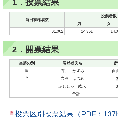
1．投票結果
投票者数
当日有権者数
男
女
91,002
14,351
14,
2．開票結果
当落の別
候補者氏名
所
当
石井 かずみ
自
当
岩波 はつみ
ふじしろ 政夫
合計
投票区別投票結果（PDF：137