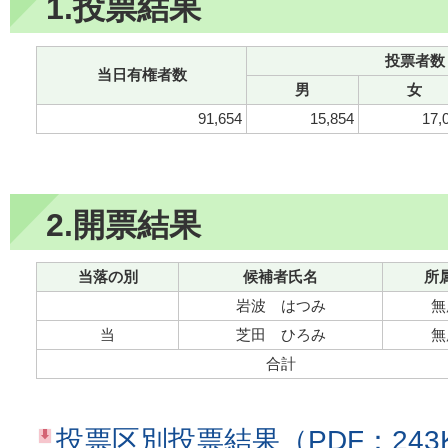
1.投票結果
投票者数
当日有権者数
男
女
91,654
15,854
17,
2.開票結果
当落の別
候補者氏名
所
岩波 はつみ
無
当
芝田 ひろみ
無
合計
投票区別投票結果（PDF：243