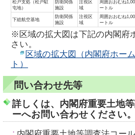
松戸支処（松戸駐
防衛関係
注視区
周囲おおむね1,00
屯地）
施設
域
ートル
防衛関係
注視区
周囲おおむね1,00
下総航空基地
施設
域
ートル
※区域の拡大図は下記の内閣府
さい。
区域の拡大図（内閣府ホー
ト）
問い合わせ先等
詳しくは、
内閣府重要土地
ー
へお問い合わせください
内閣府重要土地等調査法コールセ