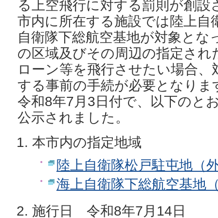
る上空飛行に対する罰則が創設
市内に所在する施設では陸上自
自衛隊下総航空基地が対象とな
の区域及びその周辺の指定され
ローン等を飛行させたい場合、
する事前の手続が必要となりま
令和8年7月3日付で、以下のと
公示されました。
本市内の指定地域
陸上自衛隊松戸駐屯地（
海上自衛隊下総航空基地
施行日 令和8年7月14日