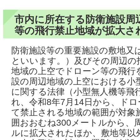
市内に所在する防衛施設周
等の飛行禁止地域が拡大さ
防衛施設等の重要施設の敷地又
といいます。）及びその周辺の
地域の上空でドローン等の飛行
設の周辺地域の上空における小
に関する法律（小型無人機等飛
れ、令和8年7月14日から、ド
て禁止される地域の範囲が対象
囲おおむね300メートルから、周
ルに拡大されたほか、敷地等以