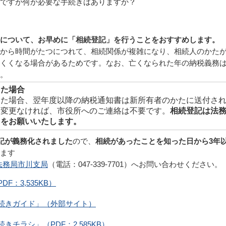
ですが何か必要な手続きはありますか？
について、お早めに「相続登記」を行うことをおすすめします。
から時間がたつにつれて、相続関係が複雑になり、相続人のかた
くくなる場合があるためです。なお、亡くなられた年の納税義務
。
った場合
った場合、翌年度以降の納税通知書は新所有者のかたに送付さ
ら変更なければ、市役所へのご連絡は不要です。
相続登記は法
きをお願いいたします。
登記が義務化されました
ので、
相続があったことを知った日から3年
ます
法務局市川支局
（電話：047-339-7701）へお問い合わせください。
：3,535KB）
続きガイド」（外部サイト）
チラシ」（PDF：2,585KB）