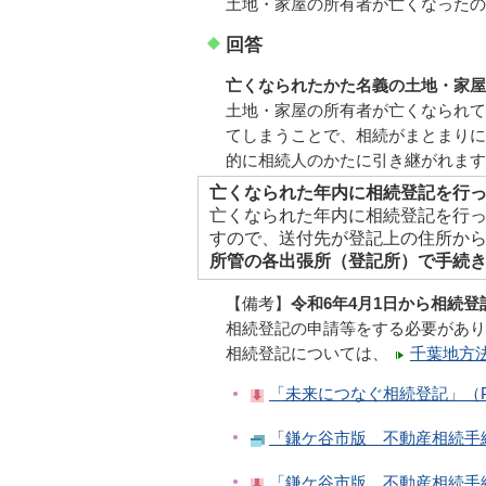
土地・家屋の所有者が亡くなったの
回答
亡くなられたかた名義の土地・家屋
土地・家屋の所有者が亡くなられて
てしまうことで、相続がまとまりに
的に相続人のかたに引き継がれます
亡くなられた年内に相続登記を行
亡くなられた年内に相続登記を行
すので、送付先が登記上の住所か
所管の各出張所（登記所）で手続
【備考】
令和6年4月1日から相続
相続登記の申請等をする必要があり
相続登記については、
千葉地方
「未来につなぐ相続登記」（PDF
「鎌ケ谷市版 不動産相続手
「鎌ケ谷市版 不動産相続手続き