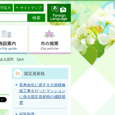
字拡大
サイトマップ
ある質問 Q&A
固定資産税
長寿命化に資する大規模修
繕工事を行ったマンション
に係る固定資産税の減額措
置
縦覧制度