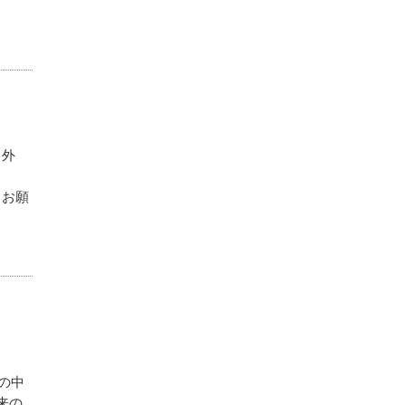
、外
うお願
の中
来の