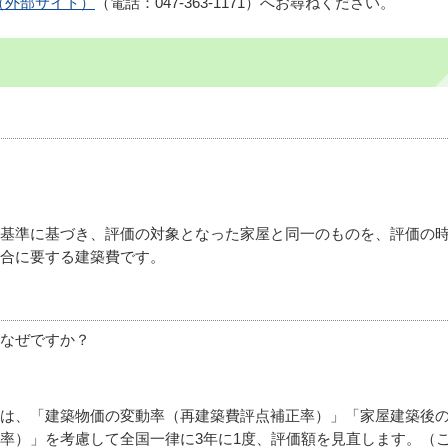
（外部サイト）
（電話：047-363-1171）へお尋ねください。
基準に基づき、評価の対象となった家屋と同一のものを、評価の
合に要する建築費です。
なぜですか？
は、「建築物価の変動率（再建築費評点補正率）」「家屋建築後
率）」を考慮して全国一律に3年に1度、評価額を見直します。（