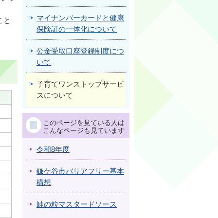
マイナンバーカードと健康
こと
保険証の一体化について
公金受取口座登録制度につ
いて
子育てワンストップサービ
スについて
このページを見ている人は
こんなページも見ています
令和8年度
鎌ケ谷市バリアフリー基本
構想
鮭の粒マスタードソース