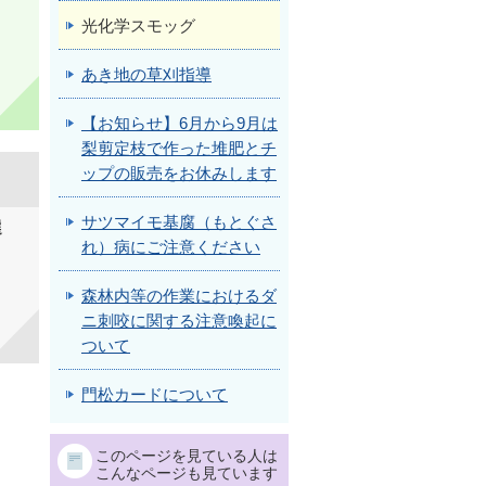
光化学スモッグ
あき地の草刈指導
【お知らせ】6月から9月は
梨剪定枝で作った堆肥とチ
ップの販売をお休みします
サツマイモ基腐（もとぐさ
選
れ）病にご注意ください
森林内等の作業におけるダ
ニ刺咬に関する注意喚起に
ついて
門松カードについて
このページを見ている人は
こんなページも見ています