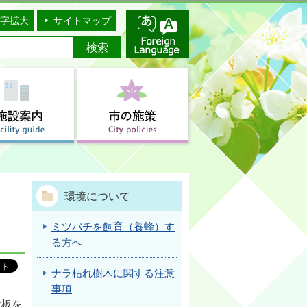
字拡大
サイトマップ
環境について
ミツバチを飼育（養蜂）す
る方へ
ナラ枯れ樹木に関する注意
事項
看板を