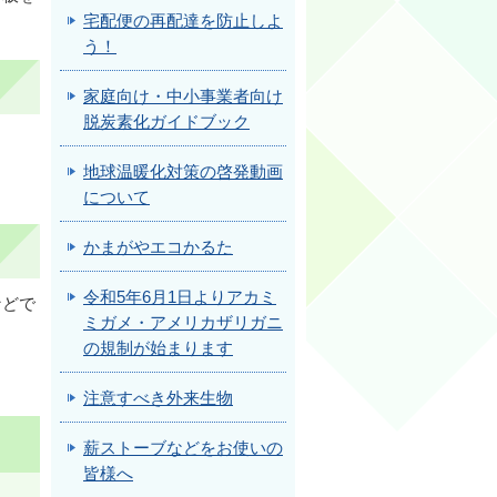
宅配便の再配達を防止しよ
う！
家庭向け・中小事業者向け
脱炭素化ガイドブック
地球温暖化対策の啓発動画
について
かまがやエコかるた
令和5年6月1日よりアカミ
などで
ミガメ・アメリカザリガニ
の規制が始まります
注意すべき外来生物
薪ストーブなどをお使いの
皆様へ