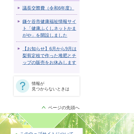
議長交際費（令和6年度）
鎌ケ谷市健康福祉情報サイ
ト「健康ふくしネットかま
がや」を開設しました
【お知らせ】6月から9月は
梨剪定枝で作った堆肥とチ
ップの販売をお休みします
情報が
見つからないときは
ページの先頭へ