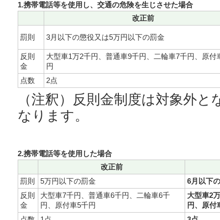
1.携帯電話等を使用し、交通の危険を生じさせた場合
改正前
罰則
3月以下の懲役又は5万円以下の罰金
反則
大型車1万2千円、普通車9千円、二輪車7千円、原付
金
円
点数
2点
（注釈）反則金制度は対象外と
なります。
2.携帯電話等を使用した場合
改正前
罰則
5万円以下の罰金
6月以下
反則
大型車7千円、普通車6千円、二輪車6千
大型車2万
金
円、原付車5千円
円、原付
点数
1点
3点