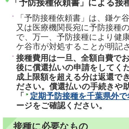
「予防接種依頼書」による接
「予防接種依頼書」は、鎌ケ
又は医療機関長宛に予防接種
で、万一、予防接種により健
ケ谷市が対処することが明記
接種費用は一旦、全額自費で
後に償還払いの申請をしてく
成上限額を超える分は返還で
ださい。償還払いの手続きや
「
定期予防接種を千葉県外で
ージをご確認ください。
接種に必要なもの