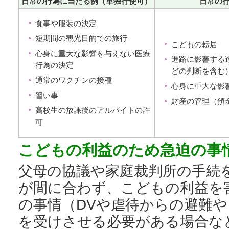
日常の行為に当たる例（単独行使可）
日常の
食事や服装の決定
短期間の観光目的での旅行
こどもの転居
心身に重大な影響を与えない医療
進路に影響する
行為の決定
どの判断を含む
通常のワクチンの接種
心身に重大な影
習い事
財産の管理（預
高校生の放課後のアルバイトの許
可
こどもの利益のため急迫の事
父母の協議や家庭裁判所の手続
が間に合わず、こどもの利益を
の事情（DVや虐待からの避難
を受けさせる必要がある場合な