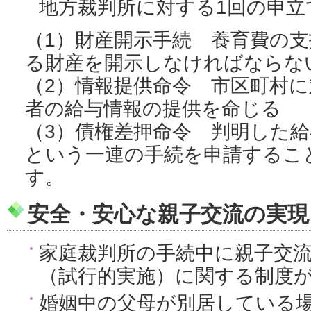
地方裁判所に対する1回の申立
（1）財産開示手続 養育費の
る財産を開示しなければならな
（2）情報提供命令 市区町村
者の給与情報の提供を命じる
（3）債権差押命令 判明した
という一連の手続を申請するこ
す。
安全・安心な親子交流の実現
家庭裁判所の手続中に親子交
（試行的実施）に関する制度
婚姻中の父母が別居している