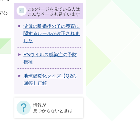
このページを見ている人は
で公
こんなページも見ています
父母の離婚後の子の養育に
関するルールが改正されま
した
RSウイルス感染症の予防
接種
地球温暖化クイズ【Q2の
回答】正解
情報が
見つからないときは