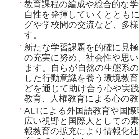
教育課程の編成や総合的な学
自性を発揮していくととも
グや学校間の交流など、多様
す。
新たな学習課題を的確に見極
の充実に努め、社会性や思
ます。自らが自然の生態系
した行動意識を養う環境教
どを通じて助け合う心や実践
教育、人権教育による心の教
ALTによる外国語教育や国
広い視野と国際人としての
報教育の拡充により情報化社