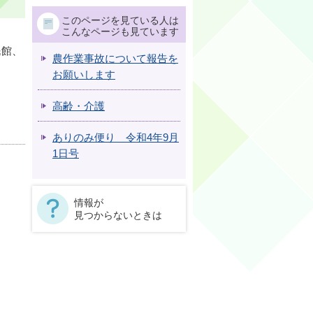
このページを見ている人は
こんなページも見ています
民館、
農作業事故について報告を
お願いします
高齢・介護
ありのみ便り 令和4年9月
1日号
情報が
見つからないときは