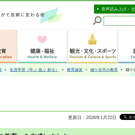
このページの本文へ移動
音声読み上げ・文
育
生涯学習（学ぶ 遊ぶ 創る）
教育施策
鎌ケ谷市の教育
鎌ケ
更新日：2026年1月22日