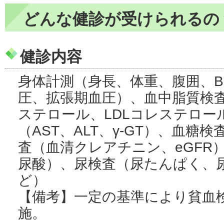
どんな健診が受けられるの
健診内容
身体計測（身長、体重、腹囲、B
圧、拡張期血圧）、血中脂質検査
ステロール、LDLコレステロー
（AST、ALT、γ-GT）、血糖検
査（血清クレアチニン、eGFR
尿酸）、尿検査（尿たんぱく、
ど）
【備考】一定の基準により貧血
施。