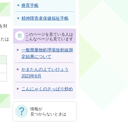
療育手帳
精神障害者保健福祉手帳
を対
このページを見ている人は
こんなページも見ています
または
一般廃棄物処理場放射線測
定結果について
かまたんのよていひょう
2023年6月
こんにゃくのさっぱり炒め
情報が
見つからないときは