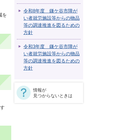
令和8年度 鎌ケ谷市障が
減を
い者就労施設等からの物品
等の調達推進を図るための
方針
令和3年度 鎌ケ谷市障が
い者就労施設等からの物品
。
等の調達推進を図るための
方針
情報が
見つからないときは
表す