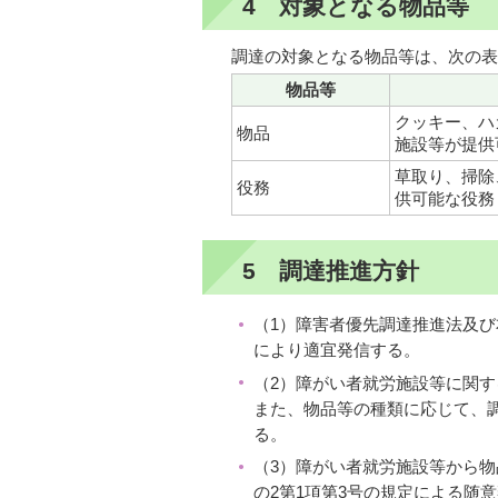
4 対象となる物品等
調達の対象となる物品等は、次の表
物品等
クッキー、ハ
物品
施設等が提供
草取り、掃除
役務
供可能な役務
5 調達推進方針
（1）障害者優先調達推進法及
により適宜発信する。
（2）障がい者就労施設等に関
また、物品等の種類に応じて、
る。
（3）障がい者就労施設等から物
の2第1項第3号の規定による随