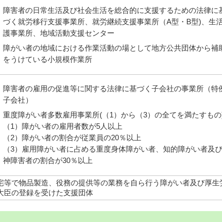
障害者の日常生活及び社会生活を総合的に支援するための法律に
づく就労移行支援事業所、就労継続支援事業所（A型・B型)、生
護事業所、地域活動支援センター
障がい者の地域における作業活動の場として地方公共団体から補
をうけている小規模作業所
障害者の雇用の促進等に関する法律に基づく子会社の事業所（特
子会社）
重度障がい者多数雇用事業所(（1）から（3）の全てを満たすもの
（1）障がい者の雇用者数が5人以上
（2）障がい者の割合が従業員の20％以上
（3）雇用障がい者に占める重度身体障がい者、知的障がい者及
神障害者の割合が30％以上
宅等で物品製造、役務の提供等の業務を自ら行う障がい者及び厚生
大臣の登録を受けた支援団体