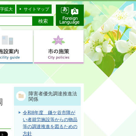
字拡大
サイトマップ
障害者優先調達推進法
関係
調
令和8年度 鎌ケ谷市障が
い者就労施設等からの物品
等の調達推進を図るための
方針