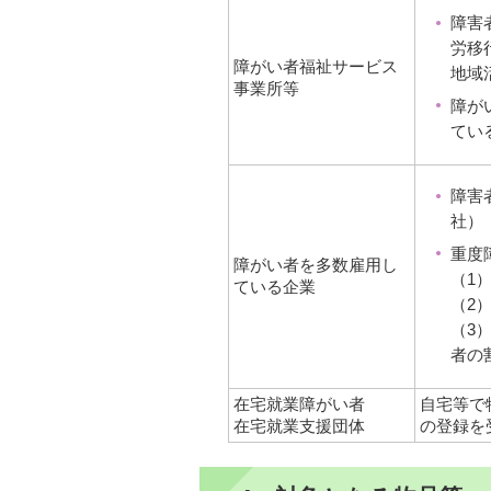
障害
労移
障がい者福祉サービス
地域
事業所等
障が
てい
障害
社）
重度
障がい者を多数雇用し
（1
ている企業
（2
（3
者の
在宅就業障がい者
自宅等で
在宅就業支援団体
の登録を