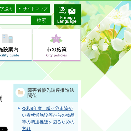
字拡大
サイトマップ
障害者優先調達推進法
関係
調
令和8年度 鎌ケ谷市障が
い者就労施設等からの物品
等の調達推進を図るための
方針