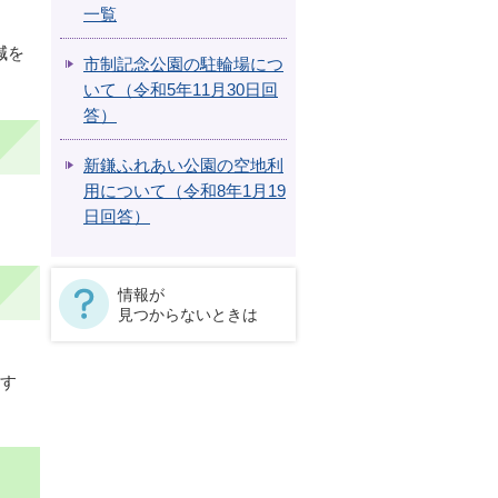
一覧
減を
市制記念公園の駐輪場につ
いて（令和5年11月30日回
答）
新鎌ふれあい公園の空地利
用について（令和8年1月19
。
日回答）
情報が
見つからないときは
表す