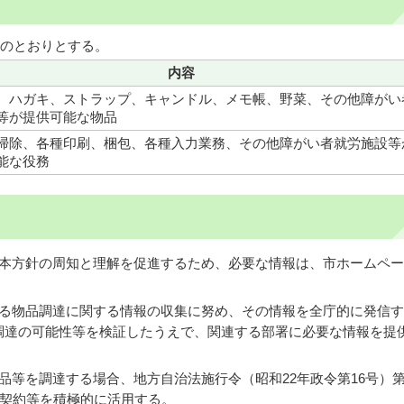
のとおりとする。
内容
、ハガキ、ストラップ、キャンドル、メモ帳、野菜、その他障がい
等が提供可能な物品
掃除、各種印刷、梱包、各種入力業務、その他障がい者就労施設等
能な役務
び本方針の周知と理解を促進するため、必要な情報は、市ホームペ
する物品調達に関する情報の収集に努め、その情報を全庁的に発信
調達の可能性等を検証したうえで、関連する部署に必要な情報を提
品等を調達する場合、地方自治法施行令（昭和22年政令第16号）第1
意契約等を積極的に活用する。