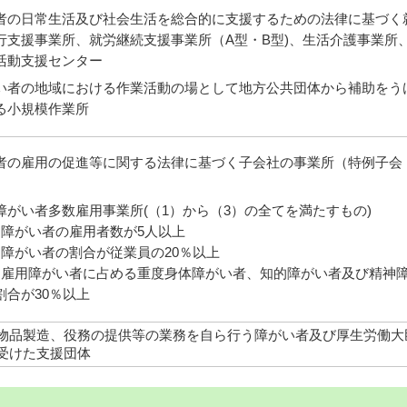
者の日常生活及び社会生活を総合的に支援するための法律に基づく
行支援事業所、就労継続支援事業所（A型・B型)、生活介護事業所
活動支援センター
い者の地域における作業活動の場として地方公共団体から補助をう
る小規模作業所
者の雇用の促進等に関する法律に基づく子会社の事業所（特例子会
障がい者多数雇用事業所(（1）から（3）の全てを満たすもの)
）障がい者の雇用者数が5人以上
）障がい者の割合が従業員の20％以上
）雇用障がい者に占める重度身体障がい者、知的障がい者及び精神
割合が30％以上
物品製造、役務の提供等の業務を自ら行う障がい者及び厚生労働大
受けた支援団体