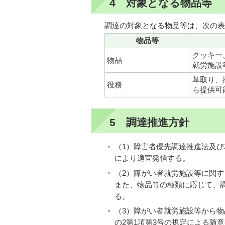
4 対象となる物品等
調達の対象となる物品等は、次の表
物品等
クッキー
物品
就労施設
草取り、
役務
ら提供可
5 調達推進方針
（1）障害者優先調達推進法及
により適宜発信する。
（2）障がい者就労施設等に関
また、物品等の種類に応じて、
る。
（3）障がい者就労施設等から物
の2第1項第3号の規定による随