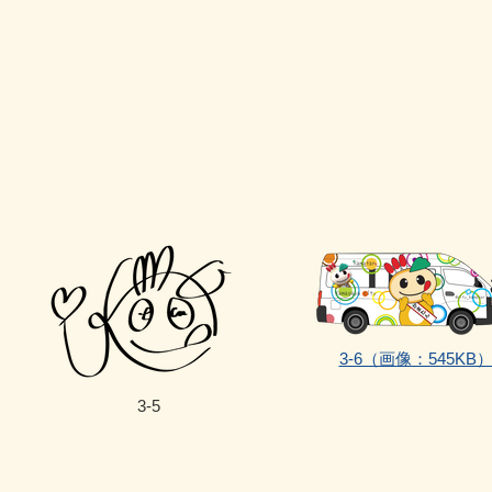
3‐6（画像：545KB
3‐5