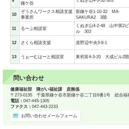
9
くぬぎ山4-5-32-303
鎌ケ谷
ぞうさんワークス相談支援
新鎌ケ谷1-10-32 MA-
10
事業所
SAKURA2 3階
くぬぎ山4-2-48 山中第2ビ
11
るーぷ相談室
ル 302
12
さくら相談支援
道野辺中央3-8-1
13
うぉーむはーと相談室
東初富4-3-20 大成ビル2階
問い合わせ
健康福祉部 障がい福祉課 庶務係
〒273-0195 千葉県鎌ケ谷市新鎌ケ谷二丁目6番1号 総合
電話：
047-445-1305
ファクス：
047-443-2233
お問い合わせメールフォーム