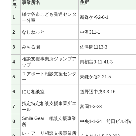
事業所名
住所
号
鎌ケ谷市こども発達センタ
1
新鎌ケ谷2-6-1
ー分室
2
なしねっと
中沢311-1
3
みちる園
佐津間1113-3
相談支援事業所ジャンプア
4
南初富3-11-41-3
ップ
ユアポート相談支援センタ
5
東鎌ケ谷2-21-5
ー
6
にじ相談室
道野辺中央3-3-16
指定特定相談支援事業所エ
7
富岡1-3-28
ール
Smile Gear 相談支援事業
8
中央1-1-34 前田ビル2階
所
レ・アーリ相談支援事業所