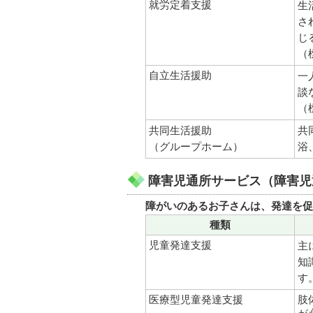
就労定着支援
生
さ
じ
（
自立生活援助
一
談
（
共同生活援助
共
（グループホーム）
浴
障害児通所サービス（障害児
障がいのあるお子さんは、発達を促
種類
児童発達支援
主
知
す
医療型児童発達支援
肢