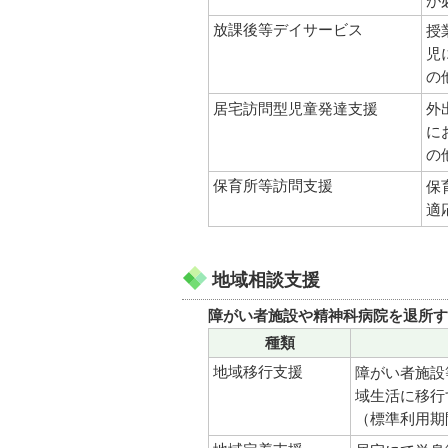
が
放課後等デイサービス
授
児
の
居宅訪問型児童発達支援
外
に
の
保育所等訪問支援
保
適
地域相談支援
障がい者施設や精神科病院を退所す
種類
地域移行支援
障がい者施設
域生活に移行
（標準利用期