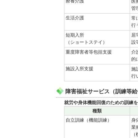
療養介護
医
管
生活介護
常
行
短期入所
居
（ショートステイ）
設
重度障害者等包括支援
介
的
施設入所支援
施
行
障害福祉サービス（訓練等給
就労や身体機能回復のための訓練を
種類
自立訓練（機能訓練）
身
業
（