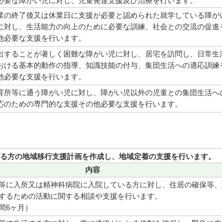
必要な障がい児に対し、児童発達支援及び治療を行います。
業の終了後又は休業日に支援が必要と認められた就学している障が
に対し、生活能力の向上のために必要な訓練、社会との交流の促進
他必要な支援を行います。
出することが著しく困難な障がい児に対し、居宅を訪問し、日常生
おける基本的動作の指導、知識技能の付与、集団生活への適応訓練
他必要な支援を行います。
育所等に通う障がい児に対し、障がい児以外の児童との集団生活へ
応のための専門的な支援その他必要な支援を行います。
る方の地域移行支援計画を作成し、地域定着の支援を行います。
内容
等に入所又は精神科病院に入院している方に対し、住居の確保等、
するための活動に関する相談や支援を行います。
間6ヶ月）