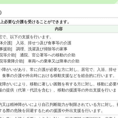
）
上必要な介護を受けることができます。
内容
宅で、以下の支援を行います。
身体介護] 入浴、排せつ及び食事等の介護
家事援助] 調理、洗濯及び掃除等の家事
通院等介助] 通院、官公署等への移動の介助
通院等乗降介助] 車両への乗車又は降車の介助
い障がいがあり、常に介護が必要な方に対し、居宅で、入浴、排せ
、食事の介護や外出時における移動支援などを総合的に行います。
覚障がいにより、移動に著しい困難を有する方に対し、移動に必要
報の提供（代筆・代読を含む）、移動の援護等の外出支援を行いま
。
的又は精神障がいにより自己判断能力が制限されている方に対し、
する際の危険を回避するための援護や外出支援を行います。