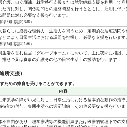
活介護、自立訓練、就労移行支援または就労継続支援を利用して雇
れた方に対し、関係期間との連絡調整を行うとともに、雇用に伴い
る問題に対し必要な支援を行います。
標準利用期間3年）
人暮らしに必要な理解力・生活力を補うため、定期的な居宅訪問や
などにより日常生活における課題を把握し、必要な支援を行います
標準利用期間1年）
同生活を営む住居（グループホーム）において、主に夜間に相談、
、排せつ又は食事の介護その他の日常生活上の援助を行います。
通所支援）
すための療育を受けることができます。
内容
に未就学の障がい児に対し、日常生活における基本的な動作の指導
識技能の付与、集団生活への適応訓練、その他必要な支援を行いま
。
体不自由があり、理学療法等の機能訓練または医療的管理下での支