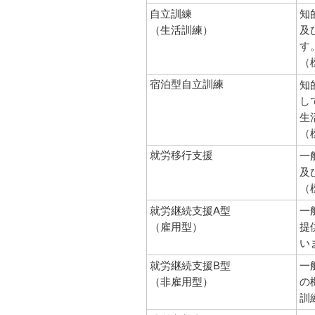
自立訓練
知
（生活訓練）
及
す
（
宿泊型自立訓練
知
し
生
（
就労移行支援
一
及
（
就労継続支援A型
一
（雇用型）
提
い
就労継続支援B型
一
（非雇用型）
の
訓