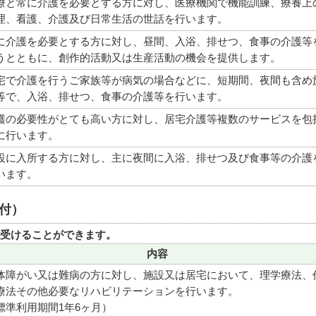
療と常に介護を必要とする方に対し、医療機関で機能訓練、療養上
理、看護、介護及び日常生活の世話を行います。
に介護を必要とする方に対し、昼間、入浴、排せつ、食事の介護等
うとともに、創作的活動又は生産活動の機会を提供します。
宅で介護を行うご家族等が病気の場合などに、短期間、夜間も含め
等で、入浴、排せつ、食事の介護等を行います。
護の必要性がとても高い方に対し、居宅介護等複数のサービスを包
に行います。
設に入所する方に対し、主に夜間に入浴、排せつ及び食事等の介護
います。
付）
受けることができます。
内容
体障がい又は難病の方に対し、施設又は居宅において、理学療法、
療法その他必要なリハビリテーションを行います。
標準利用期間1年6ヶ月）