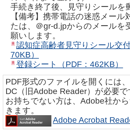
手続き終了後、見守りシールを
【備考】携帯電話の迷惑メール
たは、＠gr-d.jpからのメー
願いします。
認知症高齢者見守りシール交付
70KB）
登録シート（PDF：462KB）
PDF形式のファイルを開くには、Adobe
DC（旧Adobe Reader）が必要
お持ちでない方は、Adobe社か
きます。
Adobe Acrobat 