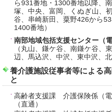
ら931番地・1300番地以降
塚、中央、富岡、くぬぎ山、
谷、串崎新田、粟野426から53
1400番地）
南部地域包括支援センター（電話：0
（丸山、鎌ケ谷、南鎌ケ谷、
辺、馬込沢、中沢、東中沢、北
養介護施設従事者等による高
と
高齢者支援課 介護保険係（電話：0
（直通）