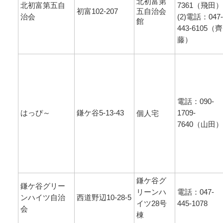
北初富第
北初富第五自
7361（飛田）
初富102-207
五自治会
治会
(2)電話：047-
館
443-6105（齊
藤）
電話：090-
はっぴ～
鎌ケ谷5-13-43
1709-
個人宅
7640（山田）
鎌ケ谷グ
鎌ケ谷グリー
リーンハ
電話：047-
ンハイツ自治
西道野辺10-28-5
イツ28号
445-1078
会
棟