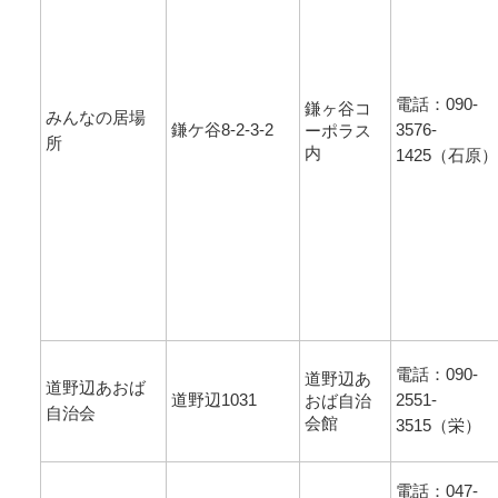
電話：090-
鎌ヶ谷コ
みんなの居場
鎌ケ谷8-2-3-2
3576-
ーポラス
所
内
1425（石原）
電話：090-
道野辺あ
道野辺あおば
道野辺1031
2551-
おば自治
自治会
会館
3515（栄）
電話：047-