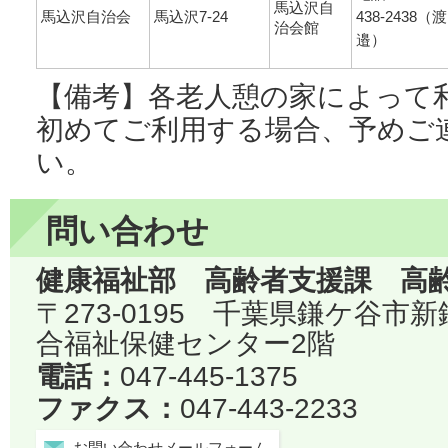
馬込沢自
馬込沢自治会
馬込沢7-24
438-2438（渡
治会館
邉）
【備考】各老人憩の家によって
初めてご利用する場合、予めご
い。
問い合わせ
健康福祉部 高齢者支援課 高
〒273-0195 千葉県鎌ケ谷市
合福祉保健センター2階
電話：
047-445-1375
ファクス：
047-443-2233