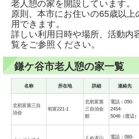
老人憩の家を開設しています。
原則、本市にお住いの65歳以上
用できます。
詳しい利用日時や場所、活動内
覧をご参照ください。
鎌ケ谷市老人憩の家一覧
名称
所在地
詳細
連絡先
北初富第
電話：090-
北初富第三自
初富221-1
三自治会
2454-
治会
館
5046（渡辺）
電話：080-
くぬぎ山