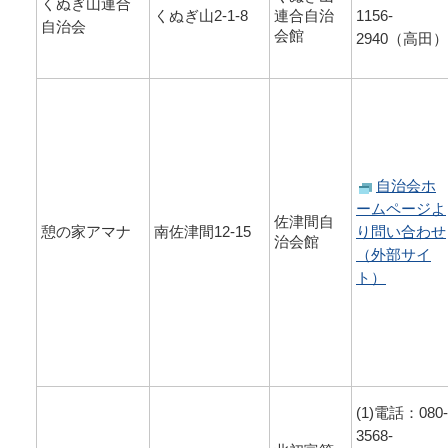
くぬぎ山連合
くぬぎ山2-1-8
連合自治
1156-
自治会
会館
2940（高田）
自治会ホ
ームページよ
佐津間自
憩の家アマナ
南佐津間12-15
り問い合わせ
治会館
（外部サイ
ト）
(1)電話：080-
3568-