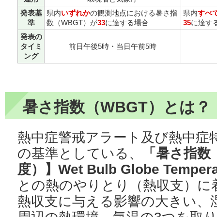
発表基
県内
いずれか
の観測地点における暑さ指
県内
すべ
準
数（WBGT）が
33
に達する場合
35
に達す
発表の
タイミ
前日午後5時・当日午前5時
ング
暑さ指数（WBGT）とは？
熱中症警戒アラート及び熱中症
の基準としている、
「暑さ指数
度）】Wet Bulb Globe Temper
との熱のやりとり（熱収支）に
熱収支に与える影響の大きい、