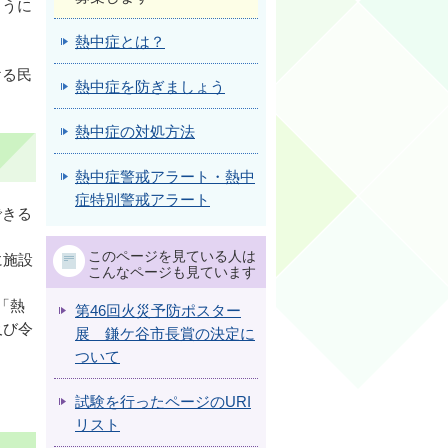
ように
熱中症とは？
ける民
熱中症を防ぎましょう
熱中症の対処方法
熱中症警戒アラート・熱中
症特別警戒アラート
できる
このページを見ている人は
に施設
こんなページも見ています
「熱
第46回火災予防ポスター
及び令
展 鎌ケ谷市長賞の決定に
ついて
試験を行ったページのURI
リスト