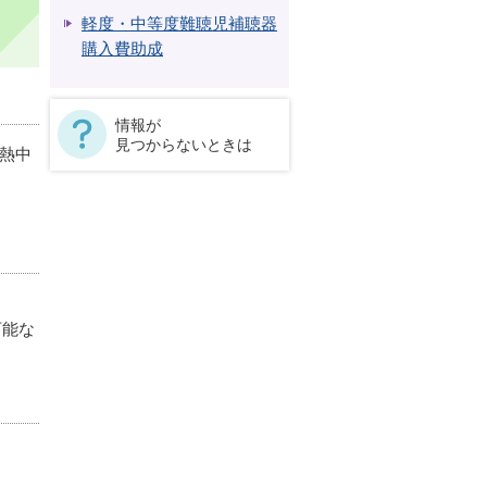
軽度・中等度難聴児補聴器
購入費助成
情報が
見つからないときは
び熱中
可能な