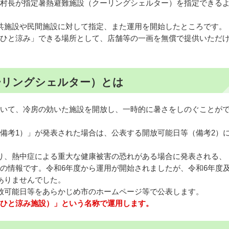
村長が指定暑熱避難施設（クーリングシェルター）を指定できる
共施設や民間施設に対して指定、また運用を開始したところです。
ひと涼み」できる場所として、店舗等の一画を無償で提供いただ
ーリングシェルター）とは
いて、冷房の効いた施設を開放し、一時的に暑さをしのぐことが
備考1）」が発表された場合は、公表する開放可能日等（備考2）
り、熱中症による重大な健康被害の恐れがある場合に発表される、
の情報です。令和6年度から運用が開始されましたが、令和6年度
ありませんでした。
放可能日等をあらかじめ市のホームページ等で公表します。
ひと涼み施設）」という名称で運用します。