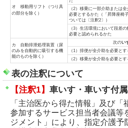
た
オ 移動用リフト（つり具
（2）移乗に一部介助または全
の部分を除く）
必要とするかた（「昇降座椅
ついては〔注釈2〕）
（3）生活環境において段差の
必要と認められるかた
次の
い
カ 自動排泄処理装置（尿
のみを自動的に吸引する機
（1）排便が全介助を必要とす
能のものを除く）
（2）移乗が全介助を必要とす
表の注釈について
【注釈1】
車いす・車いす付属
「主治医から得た情報」及び「
参加するサービス担当者会議等
ジメント」により、指定介護予