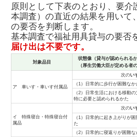
原則として下表のとおり、要介
本調査）の直近の結果を用いて
の要否を判断します。
基本調査で福祉用具貸与の要否
届け出は不要です。
状態像（貸与が認められる
対象品目
（厚生労働大臣が定める者
次の
い
（1）日常的に歩行が困難なか
ア 車いす・車いす付属品
（2）日常生活における移動の
特に必要と認められるかた
次の
い
イ 特殊寝台・特殊寝台付
（1）日常的に起き上がりが困
属品
た
（2）日常的に寝返りが困難な