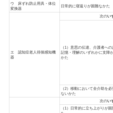
ウ 床ずれ防止用具・体位
日常的に寝返りが困難なかた
変換器
次の
い
（1）意思の伝達、介護者への
エ 認知症老人徘徊感知機
記憶・理解のいずれかに支障
器
かた
（2）移動において全介助を必
ないかた
次の
い
（1）日常的に立ち上がりが困