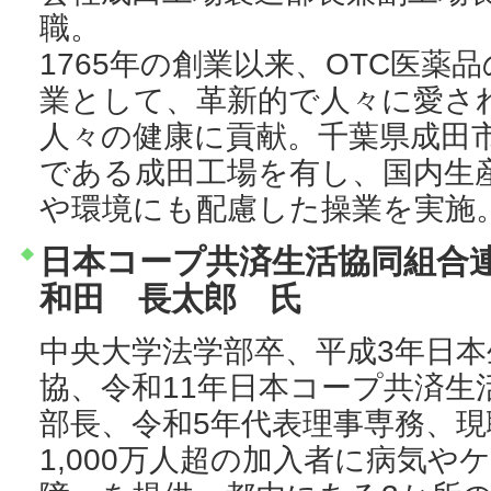
職。
1765年の創業以来、OTC医薬
業として、革新的で人々に愛さ
人々の健康に貢献。千葉県成田
である成田工場を有し、国内生産
や環境にも配慮した操業を実施
日本コープ共済生活協同組合
和田 長太郎 氏
中央大学法学部卒、平成3年日
協、令和11年日本コープ共済生
部長、令和5年代表理事専務、
1,000万人超の加入者に病気