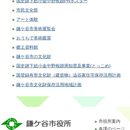
国史跡下総小金中野牧跡PRポスター
市民文化祭
アート体験
鎌ケ谷市美術展覧会
おうちで美術鑑賞
郷土資料館
鎌ケ谷市の文化財
国史跡下総小金中野牧跡周知普及事業(とっこめ)
国登録有形文化財（建造物）澁谷家住宅保存活用計画
鎌ケ谷市文化財保存活用地域計画
市役所案内
各課のページ