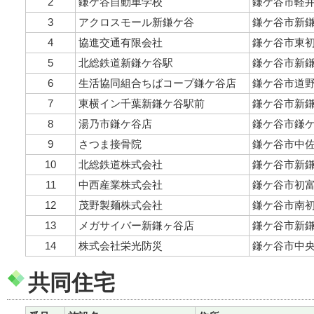
2
鎌ケ谷自動車学校
鎌ケ谷市軽井沢
3
アクロスモール新鎌ケ谷
鎌ケ谷市新鎌ケ
4
協進交通有限会社
鎌ケ谷市東初富
5
北総鉄道新鎌ケ谷駅
鎌ケ谷市新鎌ケ
6
生活協同組合ちばコープ鎌ケ谷店
鎌ケ谷市道野辺
7
東横イン千葉新鎌ケ谷駅前
鎌ケ谷市新鎌ケ
8
湯乃市鎌ケ谷店
鎌ケ谷市鎌ケ谷
9
さつま接骨院
鎌ケ谷市中佐津
10
北総鉄道株式会社
鎌ケ谷市新鎌ケ
11
中西産業株式会社
鎌ケ谷市初富8
12
茂野製麺株式会社
鎌ケ谷市南初富
13
メガサイバー新鎌ヶ谷店
鎌ケ谷市新鎌ケ
14
株式会社栄光防災
鎌ケ谷市中央1-
共同住宅