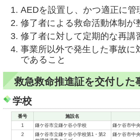
AEDを設置し、かつ適正に管
修了者による救命活動体制が
修了者に対して定期的な再講
事業所以外で発生した事故に対
であること
救急救命推進証を交付した事
学校
番号
施設名
1
鎌ケ谷市立鎌ケ谷小学校
鎌ケ谷市中央2
2
鎌ケ谷市立鎌ケ谷小学校第1・第2
鎌ケ谷市中央2-