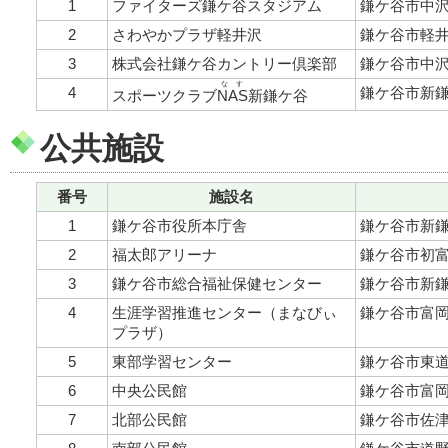
1
ファイターズ鎌ケ谷スタジアム
鎌ケ谷市中沢
2
さわやかプラザ軽井沢
鎌ケ谷市軽井沢
3
株式会社鎌ケ谷カントリー倶楽部
鎌ケ谷市中沢1
なす
4
鎌ケ谷市新鎌ケ
スポーツクラブ
NAS
新鎌ケ谷
公共施設
番号
施設名
1
鎌ケ谷市役所本庁舎
鎌ケ谷市新鎌ケ
2
福太郎アリーナ
鎌ケ谷市初富8
3
鎌ケ谷市総合福祉保健センター
鎌ケ谷市新鎌ケ
4
生涯学習推進センター（まなびぃ
鎌ケ谷市富岡2
プラザ）
5
東部学習センター
鎌ケ谷市東道野
6
中央公民館
鎌ケ谷市富岡1
7
北部公民館
鎌ケ谷市佐津