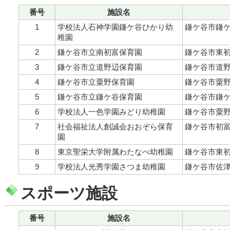
番号
施設名
1
学校法人石神学園鎌ケ谷ひかり幼
鎌ケ谷市鎌ケ谷
稚園
2
鎌ケ谷市立南初富保育園
鎌ケ谷市東初富
3
鎌ケ谷市立道野辺保育園
鎌ケ谷市道野辺
4
鎌ケ谷市立粟野保育園
鎌ケ谷市粟野7
5
鎌ケ谷市立鎌ケ谷保育園
鎌ケ谷市鎌ケ谷
6
学校法人一色学園みどり幼稚園
鎌ケ谷市粟野
7
社会福祉法人創誠会おおぞら保育
鎌ケ谷市初富3
園
8
東京聖栄大学附属わたなべ幼稚園
鎌ケ谷市東初富
9
学校法人光秀学園さつま幼稚園
鎌ケ谷市佐津
スポーツ施設
番号
施設名