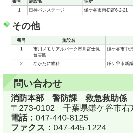
番号
施設名
住所
1
日神パレステージ
鎌ケ谷市南初富6-2-21
その他
番号
施設名
1
市川メモリアルパーク市川富士見
鎌ケ谷市中沢
台霊園
2
なかたに歯科
鎌ケ谷市新鎌ケ谷
問い合わせ
消防本部 警防課 救急救助係
〒273-0102 千葉県鎌ケ谷市右
電話：
047-440-8125
ファクス：
047-445-1224