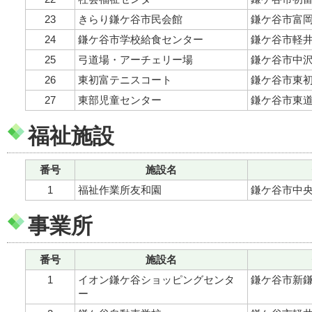
23
きらり鎌ケ谷市民会館
鎌ケ谷市富岡1
24
鎌ケ谷市学校給食センター
鎌ケ谷市軽井沢
25
弓道場・アーチェリー場
鎌ケ谷市中沢8
26
東初富テニスコート
鎌ケ谷市東初富
27
東部児童センター
鎌ケ谷市東道野
福祉施設
番号
施設名
1
福祉作業所友和園
鎌ケ谷市中央2-
事業所
番号
施設名
1
イオン鎌ケ谷ショッピングセンタ
鎌ケ谷市新鎌ケ
ー