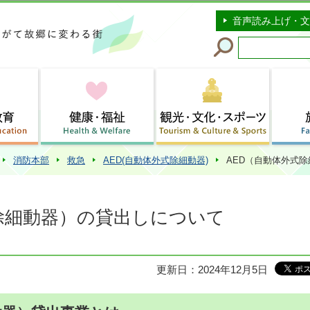
このページの本文へ移動
音声読み上げ・文
消防本部
救急
AED(自動体外式除細動器)
AED（自動体外式
除細動器）の貸出しについて
更新日：2024年12月5日