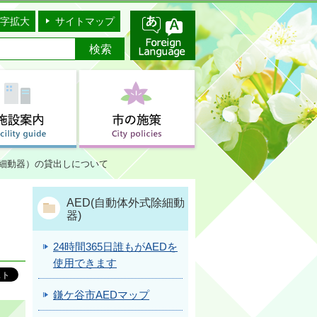
字拡大
サイトマップ
除細動器）の貸出しについて
AED(自動体外式除細動
器)
24時間365日誰もがAEDを
使用できます
鎌ケ谷市AEDマップ