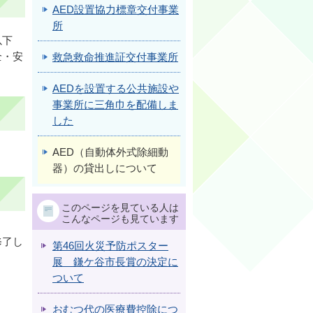
AED設置協力標章交付事業
所
以下
全・安
救急救命推進証交付事業所
AEDを設置する公共施設や
事業所に三角巾を配備しま
した
AED（自動体外式除細動
器）の貸出しについて
このページを見ている人は
こんなページも見ています
修了し
第46回火災予防ポスター
展 鎌ケ谷市長賞の決定に
ついて
おむつ代の医療費控除につ