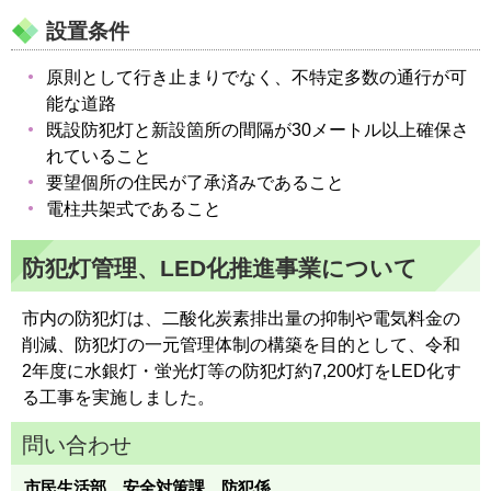
設置条件
原則として行き止まりでなく、不特定多数の通行が可
能な道路
既設防犯灯と新設箇所の間隔が30メートル以上確保さ
れていること
要望個所の住民が了承済みであること
電柱共架式であること
防犯灯管理、LED化推進事業について
市内の防犯灯は、二酸化炭素排出量の抑制や電気料金の
削減、防犯灯の一元管理体制の構築を目的として、令和
2年度に水銀灯・蛍光灯等の防犯灯約7,200灯をLED化す
る工事を実施しました。
問い合わせ
市民生活部 安全対策課 防犯係