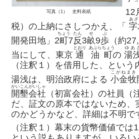
1
写真（1） 史料表紙
あざ
税）の上納にさしつかえ、「
字
ちょう
たん
せ
ぶ
開発田地」2
町
7
反
3
畝
9
歩
（約27
とおり
あぶらちょう
ゆあ
当にして、東京
通
油町
の
湯
（注釈１）を借用した、という
こがねまき
湯浅は、明治政府による
小金牧
かいこんがいしゃ
開墾会社
（初富会社）の社員（注
だ、証文の原本ではないため、
のかどうかなど、詳細は不明で
（注釈１）幕末の貨幣価値では1
という説もありますが、いろい