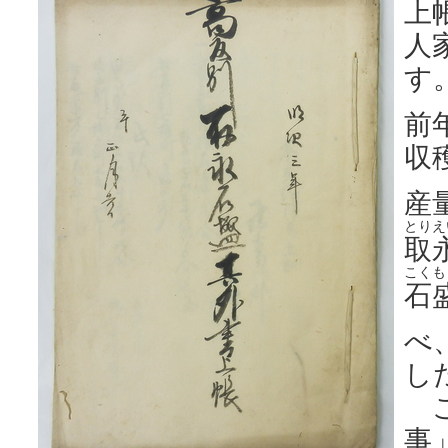
上
人
す
前
収
産
とりえ
取
こくも
石
べ
し
こ
事