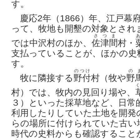
す。
慶応2年（1866）年、江戸幕
って、牧地も開墾の対象とされ
さつま
では中沢村のほか、
佐津間
村・
支払っていることが、ほかの史
す。
のつけ
の
牧に隣接する
野付
村（牧や
野
村）では、牧内の見回り場や、
３）といった採草地など、日常
利用したりしていた土地を開発
らの場所に付けられていた古い
時代の史料からも確認すること