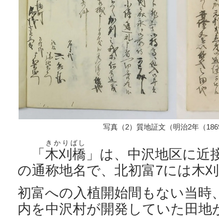
写真（2）質地証文（明治2年（186
きかりばし
「
木刈橋
」は、中沢地区に近
の通称地名で、北初富7には木
初富への入植開始間もない当時
内を中沢村が開発していた田地