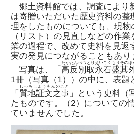
郷土資料館では、調査により
は寄贈いただいた歴史資料の整
理をしたものについても、現物
（リスト）の見直しなどの作業
業の過程で、改めて史料を見返
実の発見につながることもあり
たか
たん
べつ
とり
えい
こく
もり
その
ほ
写真は、「
高
反
別
取
永
石
盛
其
1冊（写真（1））の中に、表題
しっちしょうもんのこと
「
質地証文之事
」という史料（
たものです。（2）についての
ていませんでした。
「