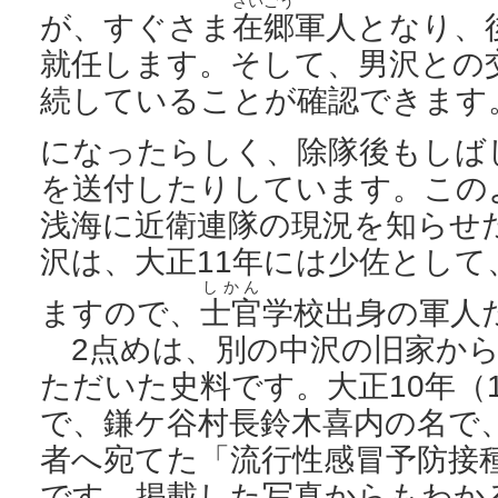
ざいごう
が、すぐさま
在郷
軍人となり、
就任します。そして、男沢との
続していることが確認できます
になったらしく、除隊後もしば
を送付したりしています。この
浅海に近衛連隊の現況を知らせ
沢は、大正11年には少佐とし
しかん
ますので、
士官
学校出身の軍人
2点めは、別の中沢の旧家から
ただいた史料です。大正10年（1
で、鎌ケ谷村長鈴木喜内の名で
者へ宛てた「流行性感冒予防接
です。掲載した写真からもわか