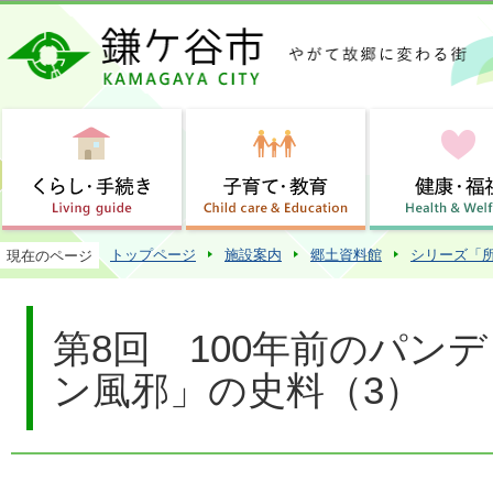
この
トップページ
施設案内
郷土資料館
シリーズ「
現在のページ
第8回 100年前のパン
ン風邪」の史料（3）