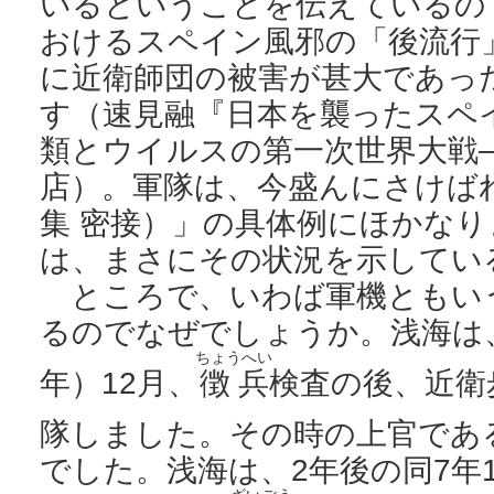
いるということを伝えているの
おけるスペイン風邪の「後流行
に近衛師団の被害が甚大であっ
す（速見融『日本を襲ったスペ
類とウイルスの第一次世界大戦―
店）。軍隊は、今盛んにさけば
集 密接）」の具体例にほかな
は、まさにその状況を示してい
ところで、いわば軍機ともい
るのでなぜでしょうか。浅海は、
ちょうへい
年）12月、
徴兵
検査の後、近衛
隊しました。その時の上官であ
でした。浅海は、2年後の同7年