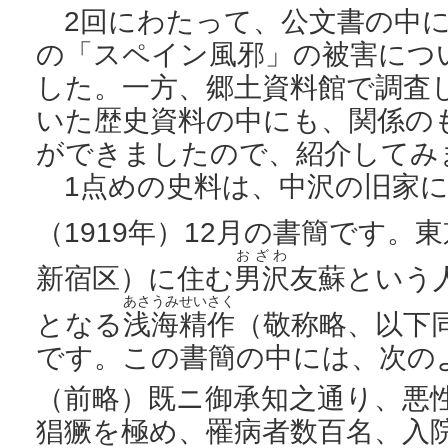
2回にわたって、公文書の中に
の「スペイン風邪」の被害につ
した。一方、郷土資料館で調査
いた歴史資料の中にも、関係の
ができましたので、紹介してみ
1点めの史料は、中沢の旧家に
（1919年）12月の書簡です。東
おざわ
新宿区）に住む
男沢
友蘇という
あさうみせいさく
となる
浅海精作
（敬称略、以下
です。この書簡の中には、次の
（前略）既ニ御承知之通り、悪性
猖獗を極め、罹病者数百名、入