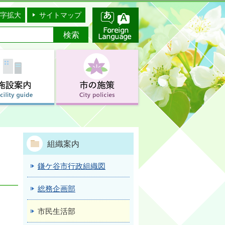
字拡大
サイトマップ
組織案内
鎌ケ谷市行政組織図
総務企画部
市民生活部