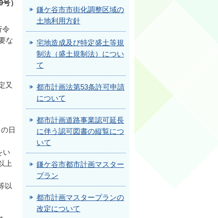
9号）
鎌ケ谷市市街化調整区域の
土地利用方針
行令
要な
宅地造成及び特定盛土等規
制法（盛土規制法）につい
て
。
定又
都市計画法第53条許可申請
について
都市計画道路事業認可延長
きの日
に伴う認可図書の縦覧につ
いて
をい
以上
鎌ケ谷市都市計画マスター
プラン
等以
都市計画マスタープランの
。
改定について