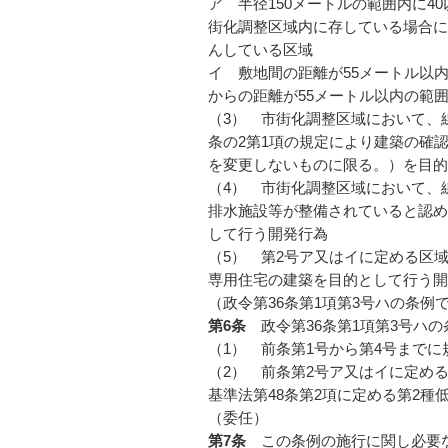
ア 半径150メートルの範囲内に4
街化調整区域内に存している場合に
んしている区域
イ 敷地間の距離が55メートル以
からの距離が55メートル以内の範
（3） 市街化調整区域において、
条の2第1項の規定により建築の確
を変更しないものに限る。）を目的
（4） 市街化調整区域において、
排水施設等が整備されていると認め
して行う開発行為
（5） 第2号ア又はイに定める区
専用住宅の建築を目的として行う開
（政令第36条第1項第3号ハの条例
第6条
政令第36条第1項第3号ハ
（1） 前条第1号から第4号まで
（2） 前条第2号ア又はイに定め
基準法第48条第2項に定める第2
（委任）
第7条
この条例の施行に関し必要