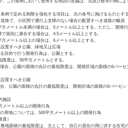
か、この条例において使用する用語の意義は、法及び政令の例によ
より条例で定める制限を強化する項目は、次の各号に掲げるものとす
する道路で、小区間で通行上支障のない場合の配置すべき道路の幅員
0平方メートル未満の場合は、5メートル以上とする。ただし、開発
未満で規則に適合する場合は、4.5メートル以上とする。
0平方メートル以上の場合は、6メートル以上とする。
する設置すべき公園、緑地又は広場
る目的で行う開発行為は、公園とする。
低限度は、90平方メートルとする。
場合、公園の面積の合計の最低限度は、開発区域の面積の6パーセ
る設置すべき公園
合、公園の面積の合計の最低限度は、開発区域の面積の6パーセン
的施設
平方メートル以上の開発行為
の用地については、500平方メートル以上の開発行為
限度）
よる敷地面積の最低限度は、主として、自己の居住の用に供する住宅