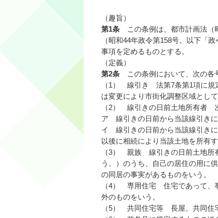
（趣旨）
第1条
この条例は、都市計画法（昭
（昭和44年政令第158号。以下
事項を定めるものとする。
（定義）
第2条
この条例において、次の各
（1） 線引き 法第7条第1項に
は変更により市街化調整区域として
（2） 線引きの日前土地所有者 
ア 線引きの日前から当該線引きに
イ 線引きの日前から当該線引きに
以後に相続により当該土地を所有す
（3） 親族 線引きの日前土地所有
う。）のうち、自己の居住の用に供
の同居の事実があるものをいう。
（4） 専用住宅 住宅であって、
外のものをいう。
（5） 共同住宅等 長屋、共同住