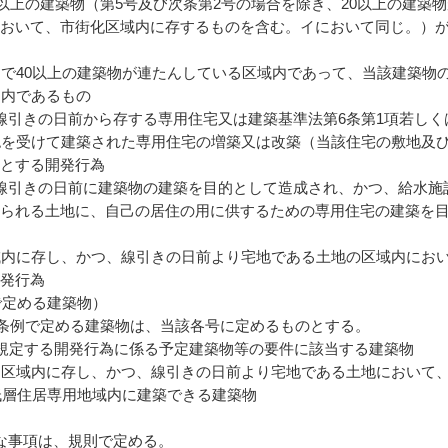
0以上の建築物（第5号及び次条第2号の場合を除き、20以上の建築
おいて、市街化区域内に存するものを含む。イにおいて同じ。）
内で40以上の建築物が連たんしている区域内であって、当該建築物
囲内であるもの
線引きの日前から存する専用住宅又は建築基準法第6条第1項若しく
認を受けて建築された専用住宅の増築又は改築（当該住宅の敷地及
とする開発行為
線引きの日前に建築物の建築を目的として造成され、かつ、給水施
られる土地に、自己の居住の用に供するための専用住宅の建築を
域内に存し、かつ、線引きの日前より宅地である土地の区域内にお
発行為
で定める建築物）
の条例で定める建築物は、当該各号に定めるものとする。
に規定する開発行為に係る予定建築物等の要件に該当する建築物
る区域内に存し、かつ、線引きの日前より宅地である土地において
種低層住居専用地域内に建築できる建築物
な事項は、規則で定める。