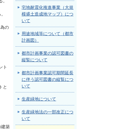
る。
宅地耐震化推進事業（大規
る。
模盛土造成地マップ）につ
いて
行為の
用途地域等について（都市
計画図）
都市計画事業の認可図書の
縦覧について
ント
都市計画事業認可期間延長
に伴う認可図書の縦覧につ
いて
トと
生産緑地について
生産緑地法の一部改正につ
いて
の建築