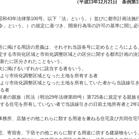
（平成13年12月21日 条例第1
和43年法律第100号。以下「法」という。）並びに都市計画法施
「政令」という。）の規定に基づき、開発行為等の許可の基準に関し必
号に掲げる用語の意義は、それぞれ当該各号に定めるところによる
規定する市街化区域と市街化調整区域との区分に関する都市計画の決
新たに区分されたことをいう。
次に掲げるいずれかに該当する者をいう。
より市街化調整区域となった土地を所有する者
より市街化調整区域となった土地を所有していた者から当該線引
る者
者の親族（民法（明治29年法律第89号）第725条に規定する親族
する住宅を所有していない者で当該線引きの日前土地所有者と2年
事務所、店舗その他これらに類する用途を兼ねる住宅及び共同住宅
宅、寄宿舎、下宿その他これらに類する用途に供する建築物をいう