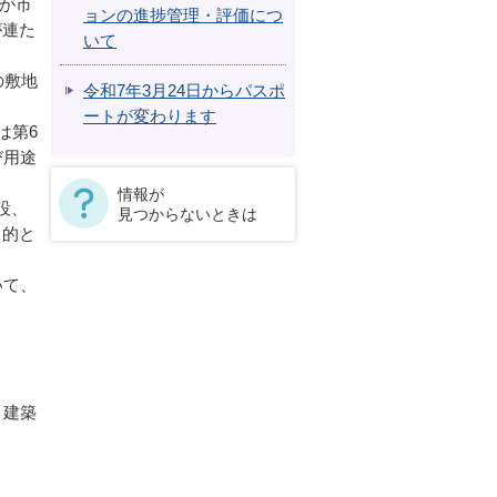
物が市
ョンの進捗管理・評価につ
が連た
いて
の敷地
令和7年3月24日からパスポ
ートが変わります
は第6
び用途
情報が
設、
見つからないときは
目的と
いて、
、建築