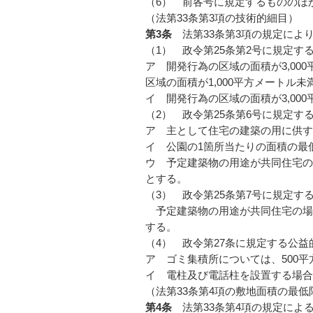
（6） 前各号に規定するもののほ
（法第33条第3項の技術的細目）
第3条
法第33条第3項の規定に
（1） 政令第25条第2号に規定
ア 開発行為の区域の面積が3,00
区域の面積が1,000平方メートル
イ 開発行為の区域の面積が3,00
（2） 政令第25条第6号に規定
ア 主として住宅の建築の用に供す
イ 公園の1箇所当たりの面積の最
ウ 予定建築物の用途が共同住宅の
とする。
（3） 政令第25条第7号に規定す
予定建築物の用途が共同住宅の場
する。
（4） 政令第27条に規定する公益
ア ゴミ集積所については、500
イ 電柱及び電話柱を設置する場合
（法第33条第4項の敷地面積の最低
第4条
法第33条第4項の規定に