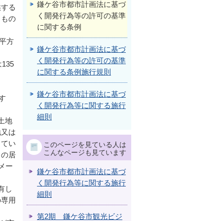
鎌ケ谷市都市計画法に基づ
供する
く開発行為等の許可の基準
るもの
に関する条例
平方
鎌ケ谷市都市計画法に基づ
く開発行為等の許可の基準
35
に関する条例施行規則
鎌ケ谷市都市計画法に基づ
す
く開発行為等に関する施行
細則
土地
地又は
してい
このページを見ている人は
こんなページも見ています
己の居
メー
鎌ケ谷市都市計画法に基づ
く開発行為等に関する施行
有し
細則
の専用
第2期 鎌ケ谷市観光ビジ