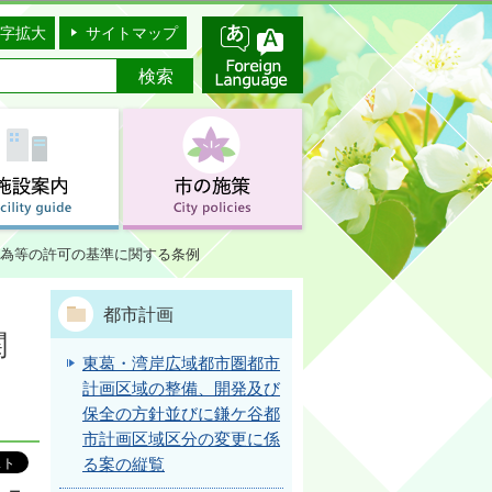
字拡大
サイトマップ
為等の許可の基準に関する条例
都市計画
関
東葛・湾岸広域都市圏都市
計画区域の整備、開発及び
保全の方針並びに鎌ケ谷都
市計画区域区分の変更に係
る案の縦覧