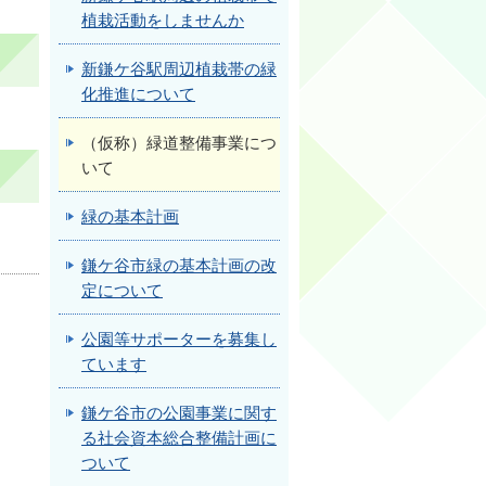
植栽活動をしませんか
新鎌ケ谷駅周辺植栽帯の緑
化推進について
（仮称）緑道整備事業につ
いて
緑の基本計画
鎌ケ谷市緑の基本計画の改
定について
公園等サポーターを募集し
ています
鎌ケ谷市の公園事業に関す
る社会資本総合整備計画に
ついて