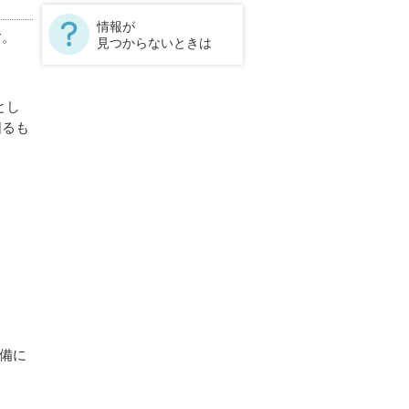
情報が
す。
見つからないときは
とし
図るも
整備に