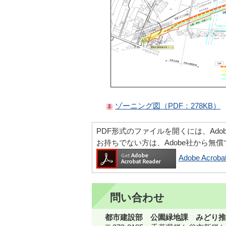
ゾーニング図（PDF：278KB）
PDF形式のファイルを開くには、Adobe Ac
お持ちでない方は、Adobe社から無
Adobe Acr
問い合わせ
都市建設部 公園緑地課 みどり推