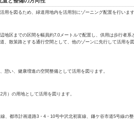
配置と整備の方向性
活用を図るため、緑道用地内を活用別にゾーニング配置を行いま
辺地区までの区間を幅員約7.0メートルで配置し、供用は歩行者系
道、散策路とする通行空間として、他のゾーンに先行して活用を
、憩い、健康増進の空間整備として活用を図ります。
12月）の用地として活用を図ります。
南線、都市計画道路3・4・10号中沢北初富線、鎌ケ谷市道5号線の