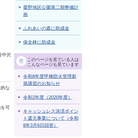
粟野地区公園第二期整備計
画
ふれあいの森に助成金
保全林に助成金
号中沢
このページを見ている人は
こんなページも見ています
令和8年度甲種防火管理新
規講習のお知らせ
本的な
令和2年度（2020年度）
動を可
キャッシュレス決済ポイン
ト還元事業について（令和
8年3月6日回答）