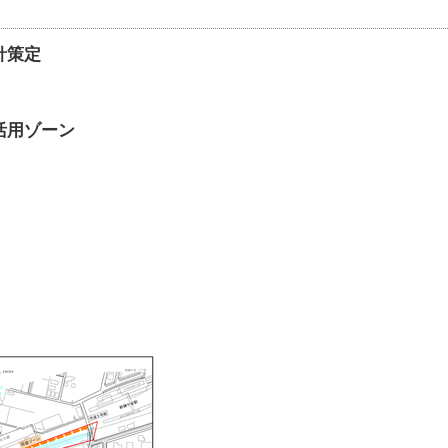
針策定
活用ゾーン