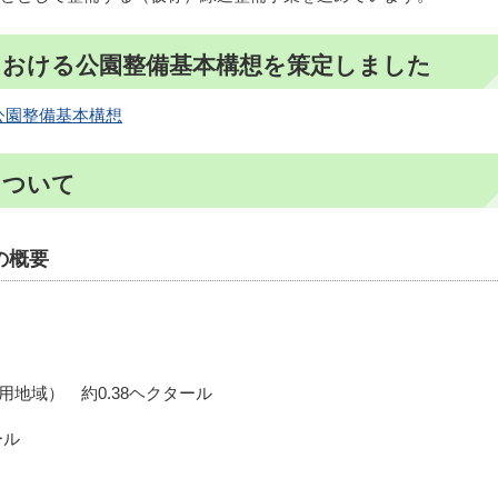
における公園整備基本構想を策定しました
公園整備基本構想
について
の概要
地域） 約0.38ヘクタール
ール