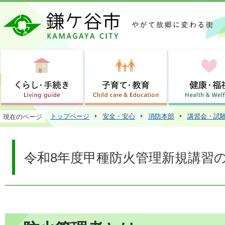
この
トップページ
安全・安心
消防本部
講習会・試
現在のページ
令和8年度甲種防火管理新規講習