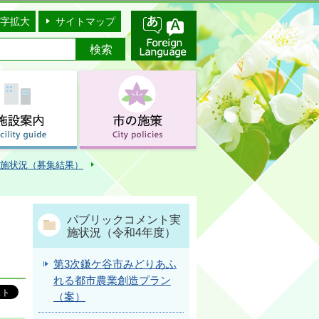
字拡大
サイトマップ
施状況（募集結果）
パブリックコメント実
施状況（令和4年度）
第3次鎌ケ谷市みどりあふ
れる都市農業創造プラン
（案）