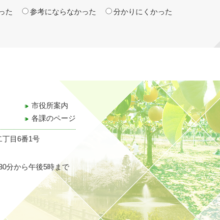
った
参考にならなかった
分かりにくかった
市役所案内
各課のページ
二丁目6番1号
30分から午後5時まで