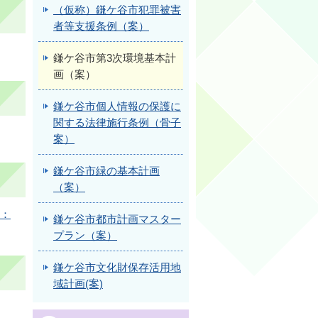
（仮称）鎌ケ谷市犯罪被害
者等支援条例（案）
鎌ケ谷市第3次環境基本計
画（案）
鎌ケ谷市個人情報の保護に
関する法律施行条例（骨子
案）
鎌ケ谷市緑の基本計画
（案）
F：
鎌ケ谷市都市計画マスター
プラン（案）
鎌ケ谷市文化財保存活用地
域計画(案)