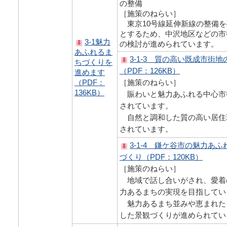
の整備
［施策のねらい］
東京10号線延伸新線の整備を
とするため、中沢地区などの市
3-1魅力
の検討が進められています。
あふれるま
3-1-3 質の高い既成市街地
ちづくりを
（PDF：126KB）
進めます
（PDF：
［施策のねらい］
136KB）
賑わいと魅力あふれる中心市
されています。
自然と調和した質の高い居住
されています。
3-1-4 鎌ケ谷市の魅力あ
づくり（PDF：120KB）
［施策のねらい］
地域で話し合いがされ、愛着
力あるまちの実現を目指してい
魅力あるまち並みや恵まれた
した景観づくりが進められてい