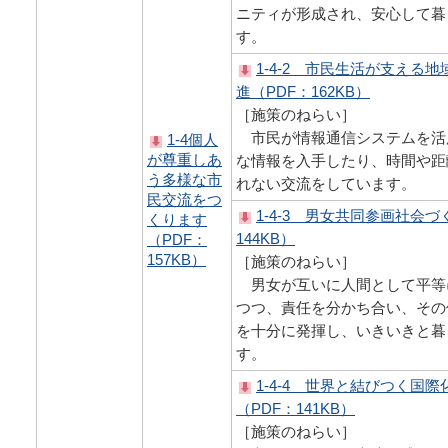
ニティが形成され、安心して暮
す。
1-4-2 市民生活が支える
進（PDF：162KB）
［施策のねらい］
市民が情報通信システムを活
1-4個人
が尊重しあ
な情報を入手したり、時間や距
う多様な市
れない交流をしています。
民交流をつ
1-4-3 男女共同参画社会づ
くります
144KB）
（PDF：
157KB）
［施策のねらい］
男女が互いに人間として平等
つつ、責任を分かち合い、その
を十分に発揮し、いきいきと暮
す。
1-4-4 世界と結びつく国
（PDF：141KB）
［施策のねらい］