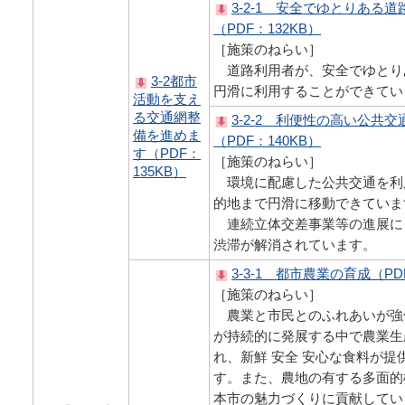
3-2-1 安全でゆとりある
（PDF：132KB）
［施策のねらい］
道路利用者が、安全でゆとり
3-2都市
円滑に利用することができてい
活動を支え
る交通網整
3-2-2 利便性の高い公共
備を進めま
（PDF：140KB）
す（PDF：
［施策のねらい］
135KB）
環境に配慮した公共交通を利
的地まで円滑に移動できていま
連続立体交差事業等の進展に
渋滞が解消されています。
3-3-1 都市農業の育成（PD
［施策のねらい］
農業と市民とのふれあいが強
が持続的に発展する中で農業生
れ、新鮮 安全 安心な食料が提
す。また、農地の有する多面的
本市の魅力づくりに貢献してい