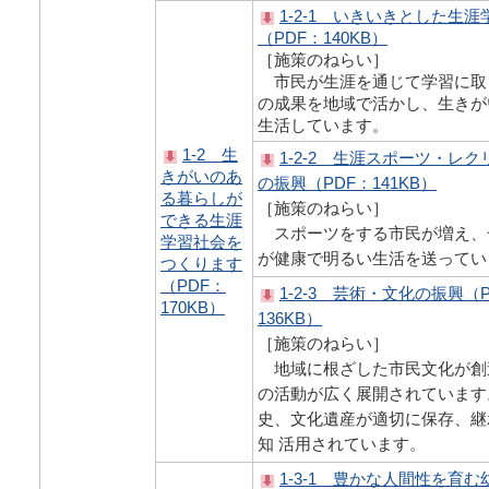
1-2-1 いきいきとした生
（PDF：140KB）
［施策のねらい］
市民が生涯を通じて学習に取
の成果を地域で活かし、生きが
生活しています。
1-2 生
1-2-2 生涯スポーツ・レ
きがいのあ
の振興（PDF：141KB）
る暮らしが
［施策のねらい］
できる生涯
スポーツをする市民が増え、
学習社会を
が健康で明るい生活を送ってい
つくります
（PDF：
1-2-3 芸術・文化の振興（
170KB）
136KB）
［施策のねらい］
地域に根ざした市民文化が創
の活動が広く展開されています
史、文化遺産が適切に保存、継
知 活用されています。
1-3-1 豊かな人間性を育