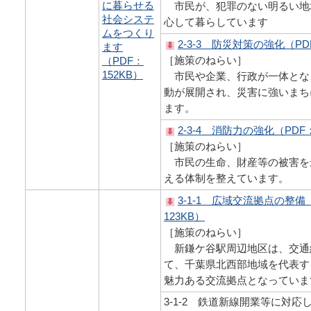
に暮らせる
市民が、犯罪のない明るい地
社会システ
心して暮らしています
ムをつくり
2-3-3 防災対策の強化（PD
ます
［施策のねらい］
（PDF：
152KB）
市民や企業、行政が一体とな
動が展開され、災害に強いまち
ます。
2-3-4 消防力の強化（PDF：
［施策のねらい］
市民の生命、財産等の被害を
える体制を整えています。
3-1-1 広域交流拠点の整備
123KB）
［施策のねらい］
新鎌ケ谷駅周辺地区は、交通
て、千葉県北西部地域を代表す
魅力ある交流拠点となっていま
3-1-2 鉄道新線開業等に対応