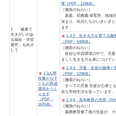
実（PDF：125KB）
［施策のねらい］
家庭、幼稚園 保育所、地域
深まり、幼児たちがいきいきと
ます
1 「健康で
生きがいのあ
1-3-2 生きる力を育てる
る福祉・学習
（PDF：140KB）
都市」をめざ
［施策のねらい］
して
良好な学習環境の中で、児童
ましく生きる力を身につけてい
1-3-3 児童・生徒の健康
1-3人間
（PDF：129KB）
性豊かな子
［施策のねらい］
どもの育成
すべての児童 生徒が心身と
環境をつく
全な学校生活を送っています。
ります
（PDF：
1-3-4 高等教育の充実（PD
167KB）
［施策のねらい］
義務教育修了後の生徒が、そ