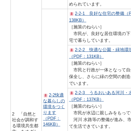
められています。
2-2-1 良好な住宅の整備（
138KB）
［施策のねらい］
市民が、良好な居住環境の下
宅で暮らしています。
2-2-2 快適な公園・緑地
（PDF：131KB）
［施策のねらい］
市民と行政が一体となって自
保全し、さらに緑の空間の創造
でいます。
2-2-3 うるおいある河川
2-2快適
（PDF：137KB）
な暮らしの
［施策のねらい］
環境をつく
ります
市民が水辺に親しみをもって
2 「自然と
（PDF：
河川 水路等の整備が進み、
社会が調和す
146KB）
る環境共生都
て生活できています。