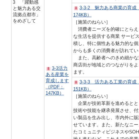
3 「躍動感
3-3-2 魅力ある商業の育成
と魅力ある交
流拠点都市」
174KB）
をめざして
［施策のねらい］
消費者ニーズを的確にとらえ
な生活を提供する商業 サービ
積し、特に個性ある魅力的な個
からも多くの消費者が訪れてい
また、高齢者へのきめ細かな
商店街が地域とのつながりをよ
3-3活力
ます。
ある産業を
育成します
3-3-3 活力ある工業の育成
（PDF：
151KB）
147KB）
［施策のねらい］
企業が技術革新を進めるとと
技術や技能を継承発展させ、付
い製品を生み出し、市内外に販
せています。また、新たなニー
たコミュニティビジネスやSO
地も進むなど、これまでの産業