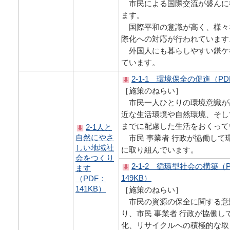
市民による国際交流が盛んに
ます。
国際平和の意識が高く、様々
際化への対応が行われています
外国人にも暮らしやすい鎌ケ
ています。
2-1-1 環境保全の促進（PD
［施策のねらい］
市民一人ひとりの環境意識が
近な生活環境や自然環境、そし
までに配慮した生活をおくって
2-1人と
自然にやさ
市民 事業者 行政が協働して
しい地域社
に取り組んでいます。
会をつくり
2-1-2 循環型社会の構築（
ます
149KB）
（PDF：
141KB）
［施策のねらい］
市民の資源の保全に関する意
り、市民 事業者 行政が協働し
化、リサイクルへの積極的な取