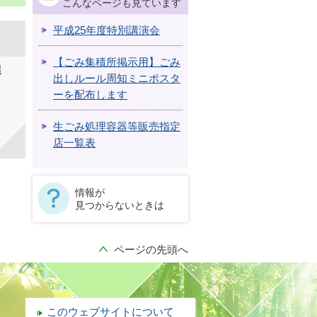
こんなページも見ています
平成25年度特別講演会
【ごみ集積所掲示用】ごみ
選
出しルール周知ミニポスタ
ーを配布します
生ごみ処理容器等販売指定
店一覧表
情報が
見つからないときは
ページの先頭へ
このウェブサイトについて