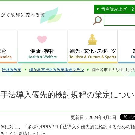
このページの本文へ移動
音声読み上げ・文
行財政改革
鎌ケ谷市行財政改革推進プラン
鎌ケ谷市 PPP／PFI
PFI手法導入優先的検討規程の策定につ
更新日：2024年4月1日
体に対し、「多様なPPP/PFI手法導入を優先的に検討するための
るように要請しました。