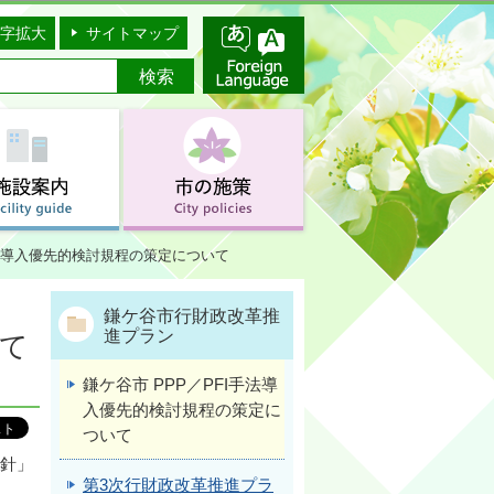
字拡大
サイトマップ
手法導入優先的検討規程の策定について
鎌ケ谷市行財政改革推
進プラン
いて
鎌ケ谷市 PPP／PFI手法導
入優先的検討規程の策定に
ついて
指針」
第3次行財政改革推進プラ