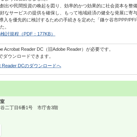
創出や民間投資の喚起を図り、効率的かつ効果的に社会資本を整
好なサービスの提供を確保し、もって地域経済の健全な発展に寄
の導入を優先的に検討するための手続きを定めた「鎌ケ谷市PPP/PFI
た。
検討規程（PDF：177KB）
robat Reader DC（旧Adobe Reader）が必要です。
償でダウンロードできます。
obat Reader DCのダウンロードへ
室
鎌ケ谷二丁目6番1号 市庁舎3階